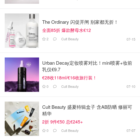
The Ordinary 闪促开闸 别家都无折！
全面85折 爆款酵母水€12
2
Cult Beauty
07-15
Urban Decay定妆喷雾对比！mini喷雾+妆前
乳仅€9.7
€28收118ml/€16收旅行装！
0
Cult Beauty
07-10
Cult Beauty 盛夏特辑盒子 含AB防晒 修丽可
精华
2折 9件€50 总€245+
0
Cult Beauty
07-07