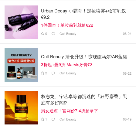
Urban Decay 小霸哥！定妆喷雾+妆前乳仅
€9.2
1件回本！单妆前乳就值€22
0
Cult Beauty
06-24
Cult Beauty 清仓升级！惊现馥马尔/AB蓝罐
3折起+叠9折 Marvis牙膏€3
2
Cult Beauty
06-22
权志龙、宁艺卓等都沉迷的「狂野麝香」到
底有多好闻⁉️
男女通鲨！官网价7.4折起拿下
1
Cult Beauty
06-19