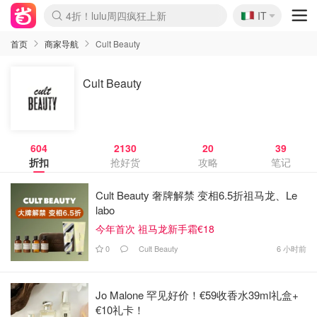
🇮🇹
4折！lulu周四疯狂上新
IT
Boticinal 夏促开抢！
速领！Stanley独家85折
Zalando 奥莱闪促！每日更新
首页
商家导航
Cult Beauty
Cult Beauty
604
2130
20
39
折扣
抢好货
攻略
笔记
Cult Beauty 奢牌解禁 变相6.5折祖马龙、Le
labo
今年首次 祖马龙新手霜€18
0
Cult Beauty
6 小时前
Jo Malone 罕见好价！€59收香水39ml礼盒+
€10礼卡！