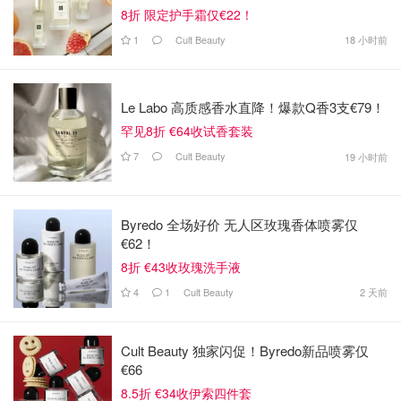
8折 限定护手霜仅€22！
1
Cult Beauty
18 小时前
Le Labo 高质感香水直降！爆款Q香3支€79！
罕见8折 €64收试香套装
7
Cult Beauty
19 小时前
Byredo 全场好价 无人区玫瑰香体喷雾仅
€62！
8折 €43收玫瑰洗手液
4
1
Cult Beauty
2 天前
Cult Beauty 独家闪促！Byredo新品喷雾仅
€66
8.5折 €34收伊索四件套