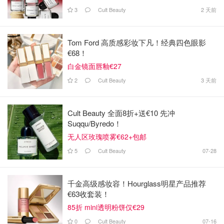
3
Cult Beauty
2 天前
Tom Ford 高质感彩妆下凡！经典四色眼影
€68！
白金镜面唇釉€27
2
Cult Beauty
3 天前
Cult Beauty 全面8折+送€10 先冲
Suqqu/Byredo！
无人区玫瑰喷雾€62+包邮
5
Cult Beauty
07-28
千金高级感妆容！Hourglass明星产品推荐
€63收套装！
85折 mini透明粉饼仅€29
0
Cult Beauty
07-16