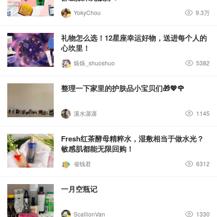
YokyChou
9.3万
礼物怎么选！12星座幸运好物，送进每个人的
心坎里！
烁烁_shuoshuo
5382
整理一下家里的护肤品小宝贝们🎁💖🌹
溪水潺潺
1145
Fresh红茶酵母精粹水，湿敷相当于做水光？
敏感肌都能无限回购！
省钱君
6312
一月空瓶记
ScallionVan
1330