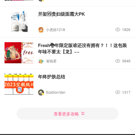
开架🆚贵妇级面霜大PK
小虎妞1218
1826
Fresh🐉年限定版谁还没有拥有？！！这包装
年味不要太【龙】~~
省钱君
3946
年终护肤总结
ScallionVan
1317
查看更多攻略