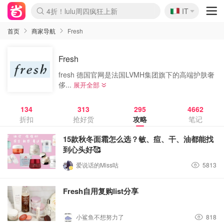
🇮🇹
4折！lulu周四疯狂上新
IT
Boticinal 夏促开抢！
速领！Stanley独家85折
Zalando 奥莱闪促！每日更新
首页
商家导航
Fresh
Fresh
fresh 德国官网是法国LVMH集团旗下的高端护肤奢
侈...
展开全部
134
313
295
4662
折扣
抢好货
攻略
笔记
15款秋冬面霜怎么选？敏、痘、干、油都能找
到心头好🥰
爱说话的Miss咕
5813
Fresh自用复购list分享
小鲨鱼不想努力了
818