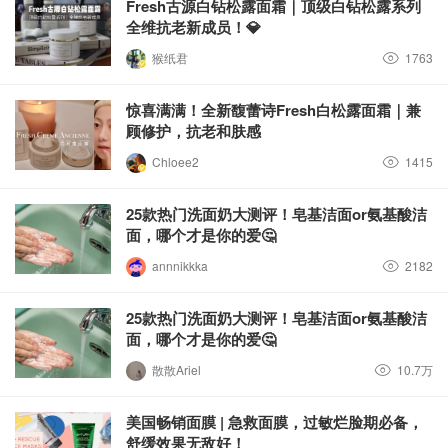
Fresh古源白钻松露面霜｜顶级白钻松露系列
全维抗老新成员！💎
猴纸君
1763
惊喜满满！全新馥蕾诗Fresh白松露面霜｜兼
顾修护，抗老和肤感
Chloee2
1415
25款热门洗面奶大测评！皂基洁面or氨基酸洁
面，哪个才是你的爱🤔
annnikkka
2182
25款热门洗面奶大测评！皂基洁面or氨基酸洁
面，哪个才是你的爱🤔
散散Ariel
10.7万
美国畅销面膜 | 急救面膜，过敏烂脸期必备，
舒缓效果无敌好！