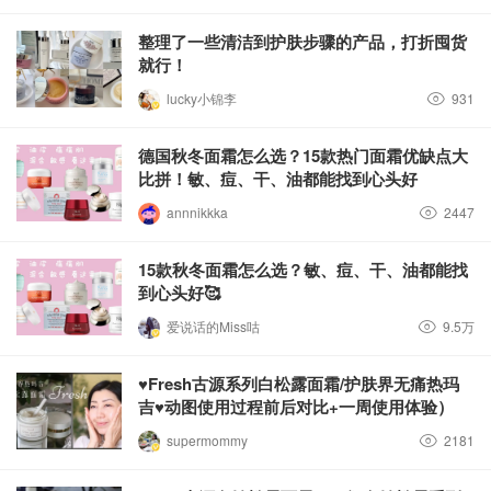
整理了一些清洁到护肤步骤的产品，打折囤货
就行！
lucky小锦李
931
德国秋冬面霜怎么选？15款热门面霜优缺点大
比拼！敏、痘、干、油都能找到心头好
annnikkka
2447
15款秋冬面霜怎么选？敏、痘、干、油都能找
到心头好🥰
爱说话的Miss咕
9.5万
♥️Fresh古源系列白松露面霜/护肤界无痛热玛
吉♥️动图使用过程前后对比+一周使用体验）
supermommy
2181