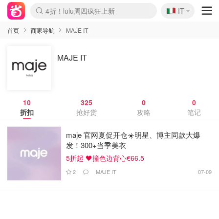
🇮🇹
4折！lulu周四疯狂上新
IT
Boticinal 夏促开抢！
速领！Stanley独家85折
Zalando 奥莱闪促！每日更新
首页
商家导航
MAJE IT
MAJE IT
10
325
0
0
折扣
抢好货
攻略
笔记
maje 官网夏促开仓☀️明星、博主同款大爆
发！300+当季美衣
5折起 🖤撞色边背心€66.5
2
MAJE IT
07-09