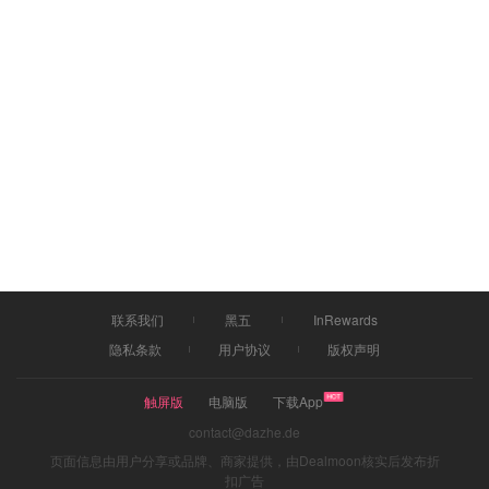
联系我们
黑五
InRewards
隐私条款
用户协议
版权声明
触屏版
电脑版
下载App
contact@dazhe.de
页面信息由用户分享或品牌、商家提供，由Dealmoon核实后发布折
扣广告