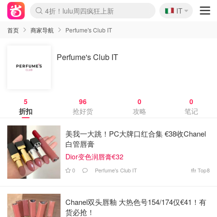
🇮🇹
4折！lulu周四疯狂上新
IT
Boticinal 夏促开抢！
速领！Stanley独家85折
Zalando 奥莱闪促！每日更新
首页
商家导航
Perfume's Club IT
Perfume's Club IT
5
96
0
0
折扣
抢好货
攻略
笔记
美我一大跳！PC大牌口红合集 €38收Chanel
白管唇膏
Dior变色润唇膏€32
0
Perfume's Club IT
Top
8
Chanel双头唇釉 大热色号154/174仅€41！有
货必抢！