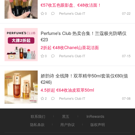
€57收五色眼影盘、€48收洁面！
0
Perfume's Club IT
07-22
Perfume's Club 热卖合集！兰蔻极光防晒仅
€23
2折起 €48收Chanel山茶花洁面
0
Perfume's Club IT
07-15
娇韵诗 全线降！双萃精华50ml套装仅€80(值
€246)
4.5折起 €64收油皮双萃50ml
2
Perfume's Club IT
07-08
联系我们
黑五
InRewards
隐私条款
用户协议
版权声明