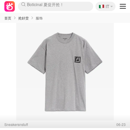
🇮🇹
4折！lulu周四疯狂上新
IT
Boticinal 夏促开抢！
速领！Stanley独家85折
Zalando 奥莱闪促！每日更新
首页
抢好货
服饰
Sneakersnstuff
06-23