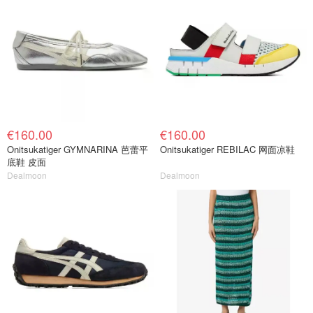
€160.00
€160.00
Onitsukatiger GYMNARINA 芭蕾平
Onitsukatiger REBILAC 网面凉鞋
底鞋 皮面
Dealmoon
Dealmoon