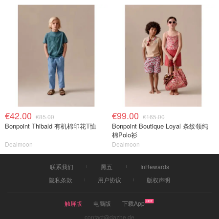
€42.00
€99.00
€85.00
€165.00
Bonpoint Thibald 有机棉印花T恤
Bonpoint Boutique Loyal 条纹领纯
棉Polo衫
Dealmoon
Dealmoon
联系我们
黑五
InRewards
隐私条款
用户协议
版权声明
触屏版
电脑版
下载App
contact@dazhe.de