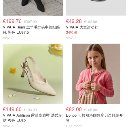
€199.76
€49.28
€307.00
€102.00
VIVAIA Rumi 羔羊毛方头中筒细跟
VIVAIA 大童运动鞋
靴 黑色 EU37.5
34捡漏
VIVAIA
VIVAIA
€149.60
€82.00
€193.00
€165.00
VIVAIA Addison 露跟高跟鞋 法式刺
Bonpoint 拉丽塔圆领扇贝边针织开
绣 杏色 EU39
衫
VIVAIA
Dealmoon