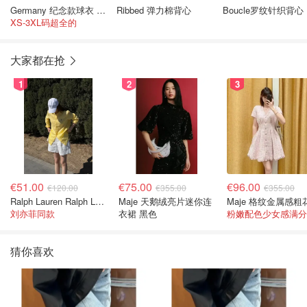
Germany 纪念款球衣 2025-26
Ribbed 弹力棉背心
Boucle罗纹针织背心
XS-3XL码超全的
大家都在抢
1
2
3
€51.00
€75.00
€96.00
€120.00
€355.00
€355.00
Ralph Lauren Ralph Lauren 男童亚麻衬衫
Maje 天鹅绒亮片迷你连
刘亦菲同款
衣裙 黑色
粉嫩配色少女感满分
猜你喜欢