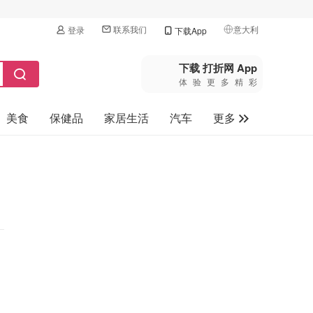
联系我们
意大利
登录
下载App
🇺🇸
美国
下载 打折网 App
体验更多精彩
🇨🇳
中国
美食
保健品
家居生活
汽车
更多
🇨🇦
加拿大
🇬🇧
家电数码
英国
母婴玩具
🇩🇪
德国
旅游
🇫🇷
法国
🇮🇹
意大利
🇦🇺
澳洲
🇳🇿
新西兰