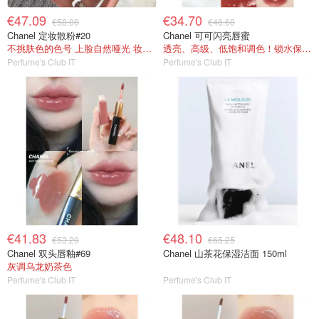
€47.09
€34.70
€58.00
€46.60
Chanel 定妆散粉#20
Chanel 可可闪亮唇蜜
不挑肤色的色号 上脸自然哑光 妆感超高级！
透亮、高级、低饱和调色！锁水保湿！
Perfume's Club IT
Perfume's Club IT
€41.83
€48.10
€53.20
€65.25
Chanel 双头唇釉#69
Chanel 山茶花保湿洁面 150ml
灰调乌龙奶茶色
Perfume's Club IT
Perfume's Club IT