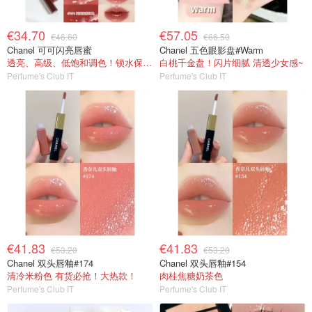
€34.70
€57.05
€46.60
€66.50
Chanel 可可闪亮唇蜜
Chanel 五色眼影盘#Warm
透亮、高级、低饱和调色！锁水保湿！
白桃千金盘！闪片细腻 清透少女感~
Perfume's Club IT
Perfume's Club IT
€41.83
€41.83
€53.20
€53.20
Chanel 双头唇釉#174
Chanel 双头唇釉#154
清冷米粉色 有货必抢！大热款！
肉桂焦糖奶茶色
Perfume's Club IT
Perfume's Club IT