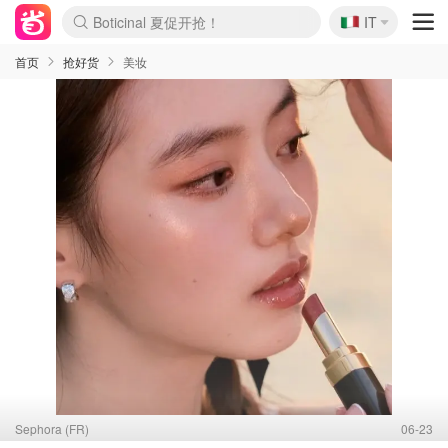
Boticinal 夏促开抢！
🇮🇹
IT
4折！lulu周四疯狂上新
速领！Stanley独家85折
Zalando 奥莱闪促！每日更新
首页
抢好货
美妆
Sephora (FR)
06-23