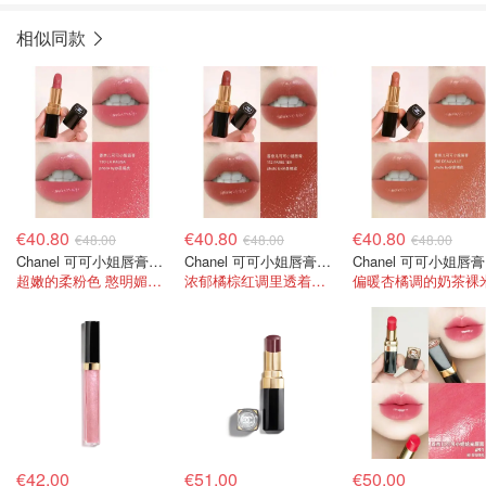
相似同款
€40.80
€40.80
€40.80
€48.00
€48.00
€48.00
Chanel 可可小姐唇膏#130
Chanel 可可小姐唇膏#112
C
超嫩的柔粉色 憨明媚少女感
浓郁橘棕红调里透着细闪 特别显白
偏暖杏橘调的奶茶裸
€42.00
€51.00
€50.00