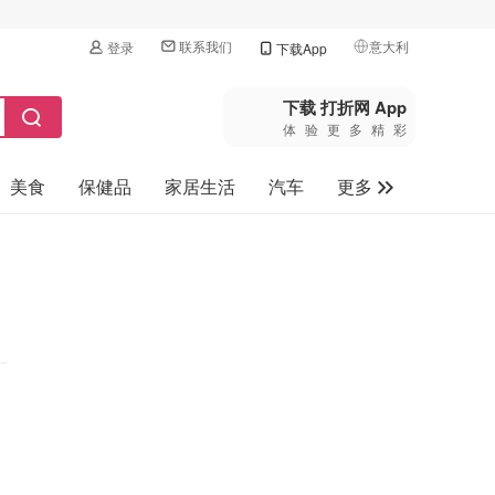
联系我们
意大利
登录
下载App
🇺🇸
美国
下载 打折网 App
体验更多精彩
🇨🇳
中国
美食
保健品
家居生活
汽车
更多
🇨🇦
加拿大
🇬🇧
家电数码
英国
母婴玩具
🇩🇪
德国
旅游
🇫🇷
法国
🇮🇹
意大利
🇦🇺
澳洲
🇳🇿
新西兰