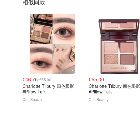
相似同款
€46.75
€55.00
€55.00
Charlotte Tilbury 四色眼影
Charlotte Tilbury 四色眼
#Pillow Talk
#Pillow Talk
Cult Beauty
Cult Beauty