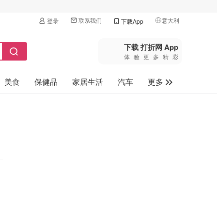
联系我们
意大利
登录
下载App
🇺🇸
美国
下载 打折网 App
体验更多精彩
🇨🇳
中国
美食
保健品
家居生活
汽车
更多
🇨🇦
加拿大
🇬🇧
家电数码
英国
母婴玩具
🇩🇪
德国
旅游
🇫🇷
法国
🇮🇹
意大利
🇦🇺
澳洲
🇳🇿
新西兰