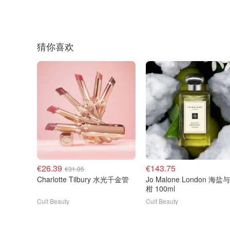
猜你喜欢
€26.39
€143.75
€31.05
Charlotte Tilbury 水光千金管
Jo Malone London 海
柑 100ml
Cult Beauty
Cult Beauty