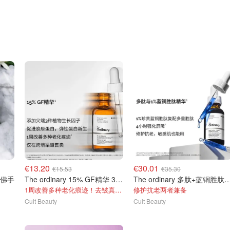
€13.20
€30.01
€15.53
€35.30
盐与佛手
The ordinary 15% GF精华 30ml
The ordinary 多肽+蓝铜胜肽
1周改善多种老化痕迹！去皱真的猛！！
修护抗老两者兼备
Cult Beauty
Cult Beauty