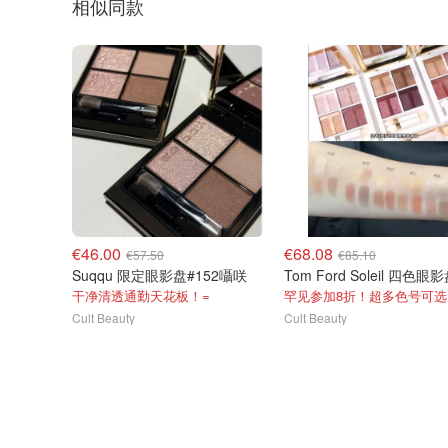
相似同款
€46.00
€68.08
€57.50
€85.10
Suqqu 限定眼影盘#152囁咲
干净清透通勤天花板！=
罕见参加8折！超多色号可选
Cult Beauty
Cult Beauty