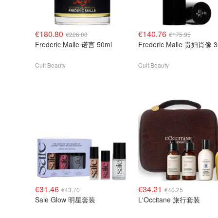
€180.80
€140.76
€226.00
€175.95
Frederic Malle 诺言 50ml
Frederic Malle 贵妇肖像 3
Cult Beauty
Cult Beauty
€31.46
€34.21
€43.70
€40.25
Saie Glow 明星套装
L'Occitane 旅行套装