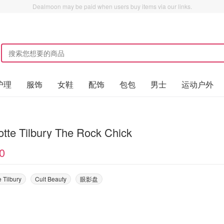
Dealmoon may be paid when users buy items via our links.
护理
服饰
女鞋
配饰
包包
男士
运动户外
otte Tilbury The Rock Chick
0
e Tilbury
Cult Beauty
眼影盘