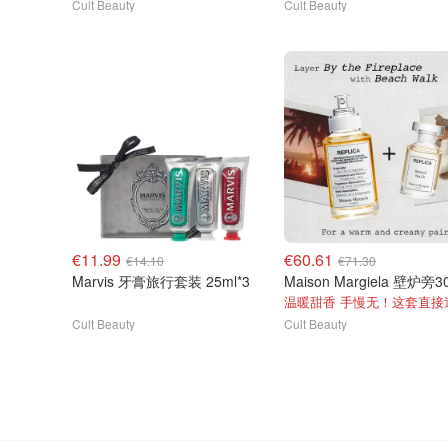
Cult Beauty
Cult Beauty
€11.99
€60.61
€14.10
€71.30
Marvis 牙膏旅行套装 25ml*3
Cult Beauty
Cult Beauty