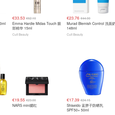
€33.53
€23.76
€62.10
€44.00
0ml
Emma Hardie Midas Touch 眼
Murad Blemish Control 洗面
部精华 15ml
148ml
Cult Beauty
Cult Beauty
€19.55
€17.39
€23.00
€24.15
NARS mini腮红
Shiseido 蓝胖子防晒乳
SPF50+ 50ml