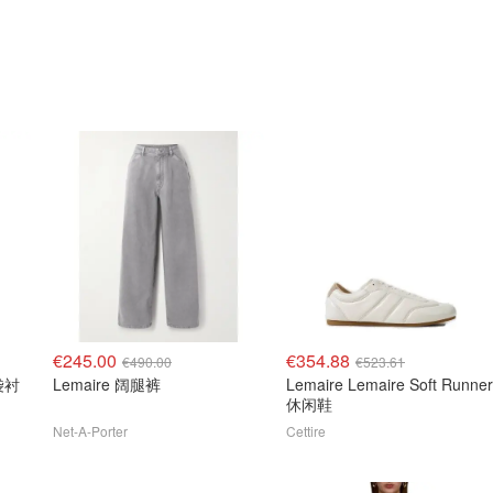
€245.00
€354.88
€490.00
€523.61
口袋衬
Lemaire 阔腿裤
Lemaire Lemaire Soft Runner
休闲鞋
Net-A-Porter
Cettire