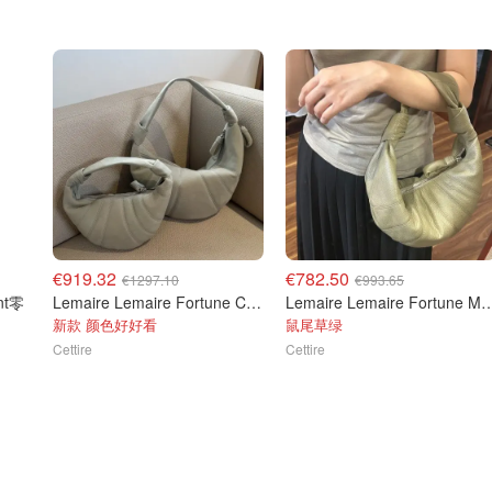
€919.32
€782.50
€1297.10
€993.65
ant零
Lemaire Lemaire Fortune Croissant 包
Lemaire Lemaire Fortun
新款 颜色好好看
鼠尾草绿
Cettire
Cettire