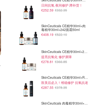
SkinCeuticals CE精华30ml+紫米精华30ml
日间抗氧 夜间修护 蹲补货！
€252.59
€332.35
SkinCeuticals CE精华30ml+肉
毒精华30ml+242面霜50ml
€408.19
€522.10
SkinCeuticals CE精华30ml+242面霜50ml
提亮抗氧化 修护屏障
€1028.26
€391.72
€1374.45
€523.60
€278.81
€366.85
e Mini 手提包
Lemaire Lemaire Baguette 腰
Lemaire 可颂包钱包
带包
当挂饰真的是品味穿搭人必备
Cettire
Cettire
SkinCeuticals CE精华30ml+RGN面霜50ml
医美后必入！维稳修护 抗氧抗老
€287.55
€378.35
SkinCeuticals 肉毒精华30ml+细胞重组精华30ml