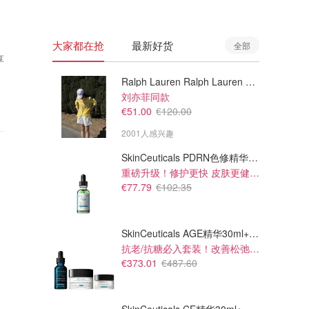
大家都在抢
最新好货
全部
享
Ralph Lauren Ralph Lauren 男童亚麻衬衫
刘亦菲同款
€51.00
€120.00
2001人感兴趣
SkinCeuticals PDRN色修精华 30ml
重磅升级！修护更快 皮肤更健康！
€77.79
€102.35
SkinCeuticals AGE精华30ml+面霜48ml+眼霜15ml
抗老/抗糖必入套装！改善松弛 饱满紧致
€373.01
€487.60