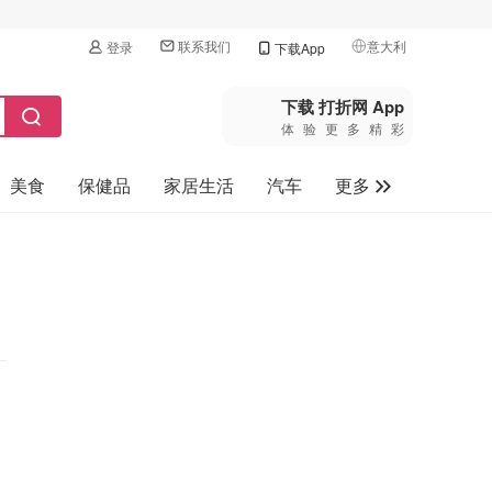
联系我们
意大利
登录
下载App
🇺🇸
美国
下载 打折网 App
体验更多精彩
🇨🇳
中国
美食
保健品
家居生活
汽车
更多
🇨🇦
加拿大
🇬🇧
家电数码
英国
母婴玩具
🇩🇪
德国
旅游
🇫🇷
法国
🇮🇹
意大利
🇦🇺
澳洲
🇳🇿
新西兰