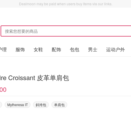
Dealmoon may be paid when users buy items via our links.
护理
服饰
女鞋
配饰
包包
男士
运动户外
ire Croissant 皮革单肩包
00
Mytheresa IT
斜挎包
单肩包