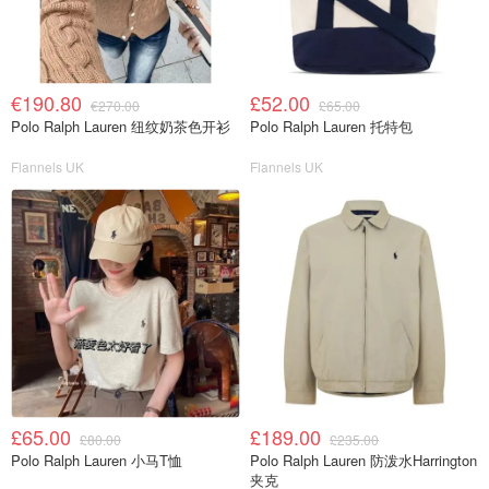
€190.80
£52.00
€270.00
£65.00
Polo Ralph Lauren 纽纹奶茶色开衫
Polo Ralph Lauren 托特包
Flannels UK
Flannels UK
£65.00
£189.00
£80.00
£235.00
Polo Ralph Lauren 小马T恤
Polo Ralph Lauren 防泼水Harrington
夹克