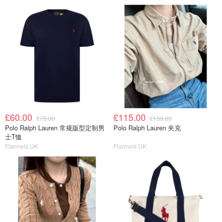
£60.00
£115.00
£75.00
£159.00
Polo Ralph Lauren 常规版型定制男
Polo Ralph Lauren 夹克
士T恤
Flannels UK
Flannels UK