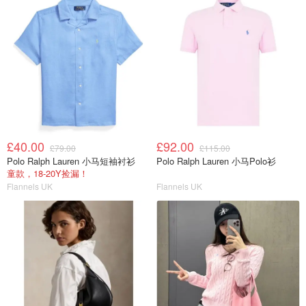
£40.00
£92.00
£79.00
£115.00
Polo Ralph Lauren 小马短袖衬衫
Polo Ralph Lauren 小马Polo衫
童款，18-20Y捡漏！
Flannels UK
Flannels UK