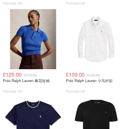
Flannels UK
Flannels UK
£125.00
£109.00
£175.00
£135.00
Polo Ralph Lauren 麻花短袖
Polo Ralph Lauren 小马衬衫
Flannels UK
Flannels UK