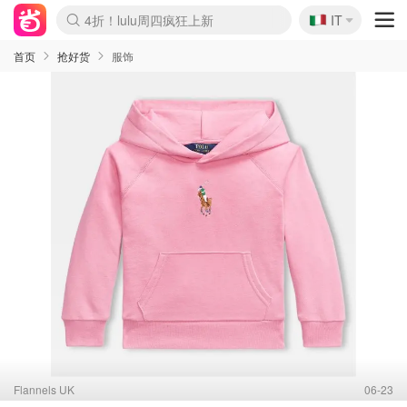
🇮🇹
4折！lulu周四疯狂上新
IT
Boticinal 夏促开抢！
速领！Stanley独家85折
Zalando 奥莱闪促！每日更新
首页
抢好货
服饰
Flannels UK
06-23