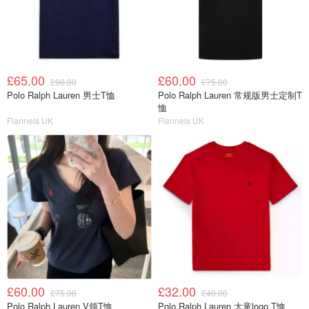
£65.00
£60.00
£90.00
£75.00
Polo Ralph Lauren 男士T恤
Polo Ralph Lauren 常规版男士定制T
恤
Flannels UK
Flannels UK
£60.00
£32.00
£75.00
£40.00
Polo Ralph Lauren V领T恤
Polo Ralph Lauren 大童logo T恤