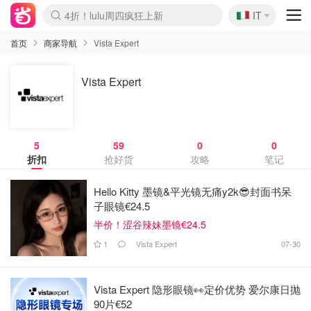
🇮🇹
4折！lulu周四疯狂上新
IT
Boticinal 夏促开抢！
速领！Stanley独家85折
Zalando 奥莱闪促！每日更新
首页
商家导航
Vista Expert
Vista Expert
5
59
0
0
折扣
抢好货
攻略
笔记
Hello Kitty 墨镜&平光镜无痛y2k😎封面书呆
子眼镜€24.5
半价！涩谷辣妹墨镜€24.5
1
Vista Expert
07-30
Vista Expert 隐形眼镜👀定价优势 爱尔康日抛
90片€52