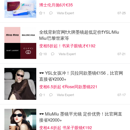
博士伦月抛6片€35
1
Vista Expert
07-25
全线背刺官网❗️大牌墨镜超低定价❗️YSL/Miu
Miu/巴黎世家等
变相5折起！书呆子眼镜才€192
10
Vista Expert
07-21
🕶️ YSL女孩冲！贝拉同款墨镜€156，比官网
直接省¥2000+
变相6.5折起 €Rose同款墨镜221
1
Vista Expert
07-17
🕶️ MiuMiu 墨镜平光镜 定价优势！比官网直
接省¥2000+
变相4.6折起 书呆子眼镜€192