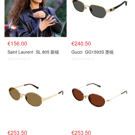
€156.00
€240.50
Saint Laurent
SL 805 眼镜
Gucci
GG1593S 墨镜
@dealmoon.it
@dealmoon.it
€253.50
€253.50