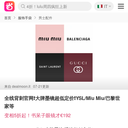
🇮🇹
4折！lulu周四疯狂上新
IT
Boticinal 夏促开抢！
速领！Stanley独家85折
Zalando 奥莱闪促！每日更新
首页
服饰手袋
男士配件
来自
dealmoon.it
07-21更新
全线背刺官网❗️大牌墨镜超低定价❗️YSL/Miu Miu/巴黎世
家等
变相5折起！书呆子眼镜才€192