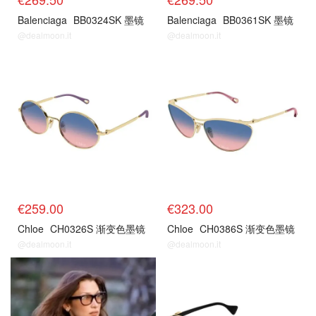
Balenciaga
BB0324SK 墨镜
Balenciaga
BB0361SK 墨镜
@dealmoon.it
@dealmoon.it
€259.00
€323.00
Chloe
CH0326S 渐变色墨镜
Chloe
CH0386S 渐变色墨镜
@dealmoon.it
@dealmoon.it