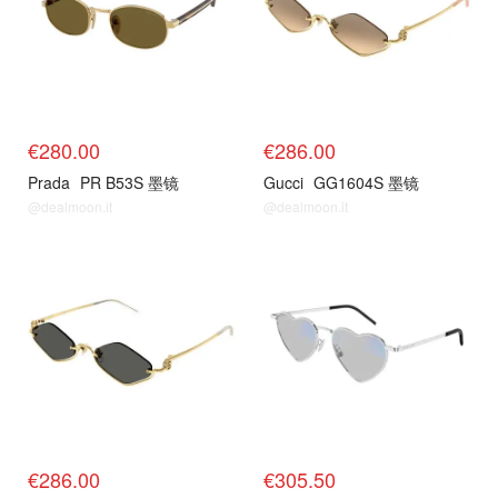
€280.00
€286.00
Prada
PR B53S 墨镜
Gucci
GG1604S 墨镜
@dealmoon.it
@dealmoon.it
€286.00
€305.50