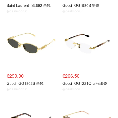
Saint Laurent
SL692 墨镜
Gucci
GG1980S 墨镜
@dealmoon.it
@dealmoon.it
€299.00
€266.50
Gucci
GG1802S 墨镜
Gucci
GG1221O 无框眼镜
@dealmoon.it
@dealmoon.it