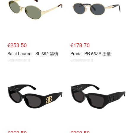
€253.50
€178.70
Saint Laurent
SL 692 墨镜
Prada
PR 65ZS 墨镜
@dealmoon.it
@dealmoon.it
€269.50
€269.50