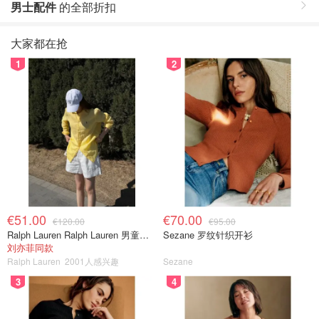
男士配件
的全部折扣
大家都在抢
1
2
€51.00
€70.00
€120.00
€95.00
Ralph Lauren Ralph Lauren 男童亚麻衬衫
Sezane 罗纹针织开衫
刘亦菲同款
Ralph Lauren
2001人感兴趣
Sezane
3
4