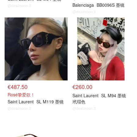
Balenciaga
BB0096S 墨镜
@dealmoon.it
@dealmoon.it
€487.50
€260.00
Rosé挚爱款！
Saint Laurent
SL M94 墨镜
Saint Laurent
SL M119 墨镜
玳瑁色
@dealmoon.it
@dealmoon.it