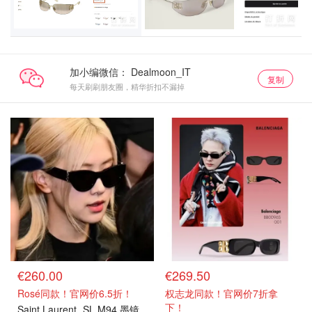
加小编微信：
复制
每天刷刷朋友圈，精华折扣不漏掉
€260.00
€269.50
Rosé同款！官网价6.5折！
权志龙同款！官网价7折拿
下！
Saint Laurent
SL M94 墨镜