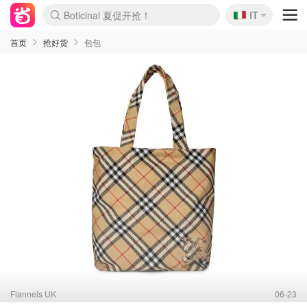
🇮🇹
Boticinal 夏促开抢！
IT
4折！lulu周四疯狂上新
速领！Stanley独家85折
Zalando 奥莱闪促！每日更新
首页
抢好货
包包
Flannels UK
06-23