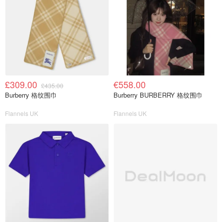
£309.00
€558.00
£435.00
Burberry 格纹围巾
Burberry BURBERRY 格纹围巾
Flannels UK
Flannels UK