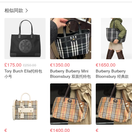
相似同款
£175.00
€1350.00
€1650.00
£250.00
Tory Burch Ella托特包
Burberry Burberry Mini
Burberry Burberry
小号
Bloomsbury 双面托特包
Bloomsbury 经典款
€
€1400.00
€