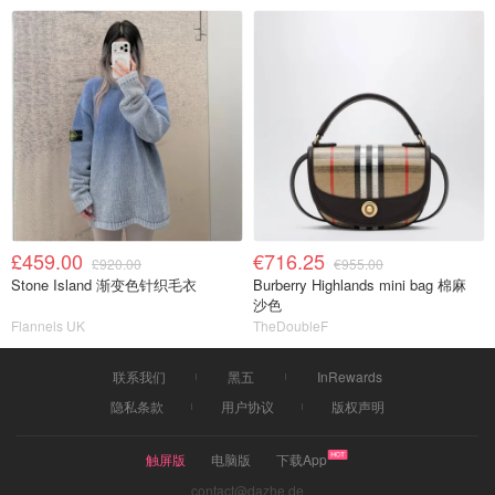
£459.00
€716.25
£920.00
€955.00
Stone Island 渐变色针织毛衣
Burberry Highlands mini bag 棉麻
沙色
Flannels UK
TheDoubleF
联系我们
黑五
InRewards
隐私条款
用户协议
版权声明
触屏版
电脑版
下载App
contact@dazhe.de