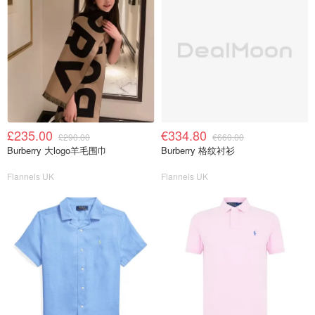
£235.00
€334.80
£290.00
€660.00
Burberry 大logo羊毛围巾
Burberry 格纹衬衫
Flannels UK
Flannels UK