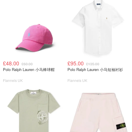
£48.00
£95.00
£60.00
£135.00
Polo Ralph Lauren 小马棒球帽
Polo Ralph Lauren 小马短袖衬衫
Flannels UK
Flannels UK