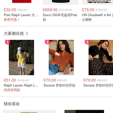
£32.00
£659.00
£75.00
£40.00
£1310.00
£150.00
Polo Ralph Lauren 大童logo T恤
Gucci GG羊毛提花Polo
ON Cloudswift 4 Ad
多色可选！
衫
士跑鞋
大家都在抢
1
2
3
€51.00
€70.00
€70.00
€120.00
€95.00
€95.00
Ralph Lauren Ralph Lauren 男童亚麻衬衫
Sezane 罗纹针织开衫
Sezane 罗纹针织开
刘亦菲同款
猜你喜欢