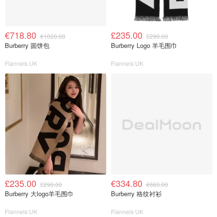
€718.80
£235.00
€1020.00
£290.00
Burberry 圆饼包
Burberry Logo 羊毛围巾
Flannels UK
Flannels UK
£235.00
€334.80
£290.00
€660.00
Burberry 大logo羊毛围巾
Burberry 格纹衬衫
Flannels UK
Flannels UK