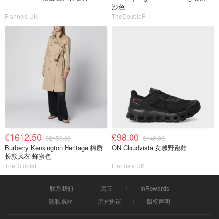
沙色
Flannels UK
TheDoubleF
€1612.50
£98.00
€2150.00
£140.00
Burberry Kensington Heritage 棉质
ON Cloudvista 女越野跑鞋
长款风衣 蜂蜜色
TheDoubleF
Flannels UK
联系我们
黑五
InRewards
隐私条款
用户协议
版权声明