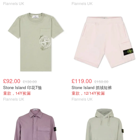
Flannels UK
Flannels UK
£92.00
£119.00
£130.00
£150.00
Stone Island 印花T恤
Stone Island 抓绒短裤
童款，14Y捡漏
童款，12/14Y捡漏
Flannels UK
Flannels UK