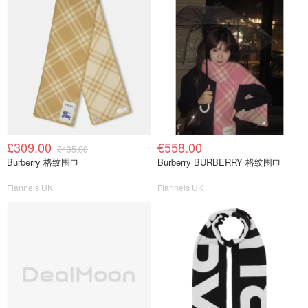
£309.00
€558.00
£435.00
Burberry 格纹围巾
Burberry BURBERRY 格纹围巾
Flannels UK
Flannels UK