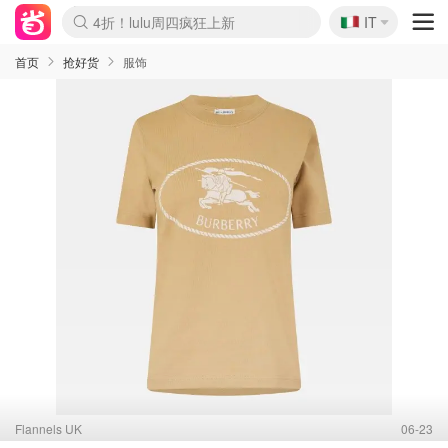
🇮🇹
4折！lulu周四疯狂上新
IT
Boticinal 夏促开抢！
速领！Stanley独家85折
Zalando 奥莱闪促！每日更新
首页
抢好货
服饰
Flannels UK
06-23