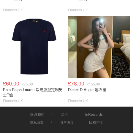
Flannels UK
Flannels UK
£60.00
£78.00
£75.00
£155.00
Polo Ralph Lauren 常规版型定制男
Diesel D-Angie 连衣裙
士T恤
Flannels UK
Flannels UK
联系我们
黑五
InRewards
隐私条款
用户协议
版权声明