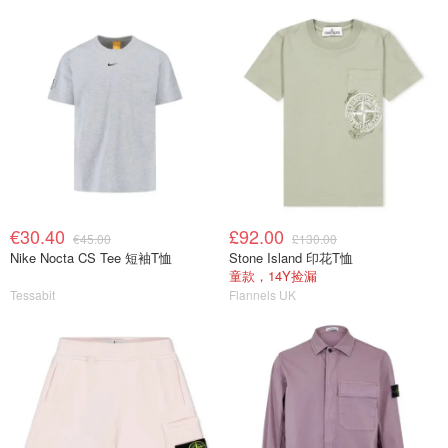
€30.40
£92.00
€45.00
£130.00
Nike Nocta CS Tee 短袖T恤
Stone Island 印花T恤
童款，14Y捡漏
Tessabit
Flannels UK