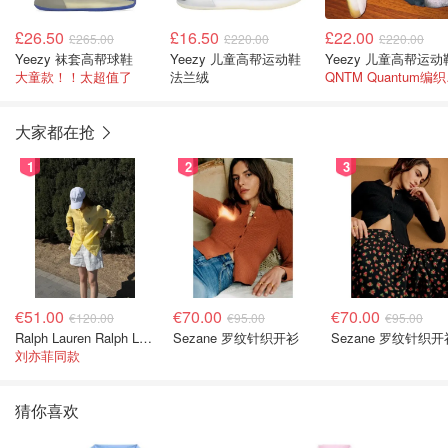
£26.50
£16.50
£22.00
£265.00
£220.00
£220.00
Yeezy 袜套高帮球鞋
Yeezy 儿童高帮运动鞋
Yeezy 儿童高帮运动
大童款！！太超值了
法兰绒
QN
大家都在抢
1
2
3
€51.00
€70.00
€70.00
€120.00
€95.00
€95.00
Ralph Lauren Ralph Lauren 男童亚麻衬衫
Sezane 罗纹针织开衫
Sezane 罗纹针织开
刘亦菲同款
猜你喜欢