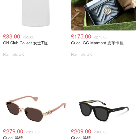
£33.00
£175.00
£65.00
£275.00
ON Club Collect 女士T恤
Gucci GG Marmont 皮革卡包
Flannels UK
Flannels UK
£279.00
£209.00
£350.00
£300.00
Gucci 墨镜
Gucci 墨镜