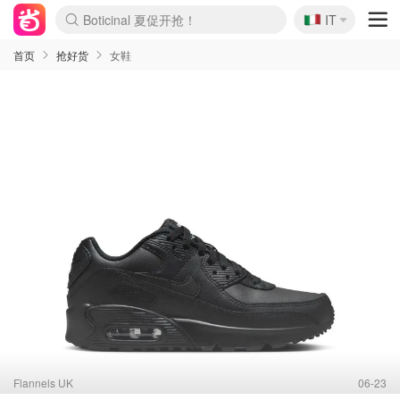
Boticinal 夏促开抢！
🇮🇹
4折！lulu周四疯狂上新
IT
速领！Stanley独家85折
Zalando 奥莱闪促！每日更新
首页
抢好货
女鞋
Flannels UK
06-23