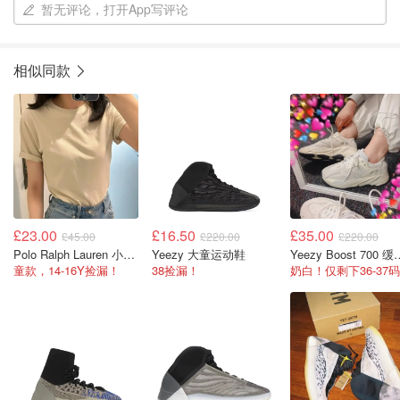
暂无评论，打开App写评论
相似同款
£23.00
£16.50
£35.00
£45.00
£220.00
£220.00
Polo Ralph Lauren 小马T恤
Yeezy 大童运动鞋
Yeezy Boost
童款，14-16Y捡漏！
38捡漏！
奶白！仅剩下36-37码