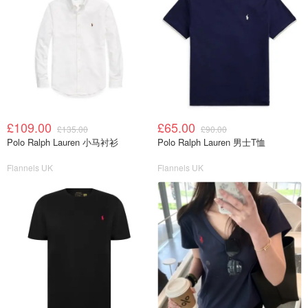
£109.00
£65.00
£135.00
£90.00
Polo Ralph Lauren 小马衬衫
Polo Ralph Lauren 男士T恤
Flannels UK
Flannels UK