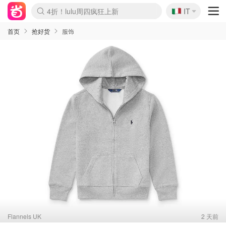
🇮🇹
4折！lulu周四疯狂上新
IT
Boticinal 夏促开抢！
速领！Stanley独家85折
Zalando 奥莱闪促！每日更新
首页
抢好货
服饰
Flannels UK
2 天前