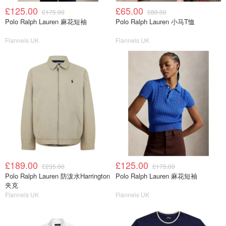
£125.00
£65.00
£175.00
£80.00
Polo Ralph Lauren 麻花短袖
Polo Ralph Lauren 小马T恤
Flannels UK
Flannels UK
£189.00
£125.00
£235.00
£175.00
Polo Ralph Lauren 防泼水Harrington
Polo Ralph Lauren 麻花短袖
夹克
Flannels UK
Flannels UK