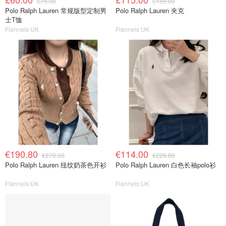
£75.00
£159.00
Polo Ralph Lauren 常规版型定制男
Polo Ralph Lauren 夹克
士T恤
Flannels UK
Flannels UK
€190.80
€114.00
€270.00
€226.80
Polo Ralph Lauren 纽纹奶茶色开衫
Polo Ralph Lauren 白色长袖polo衫
Flannels UK
Flannels UK