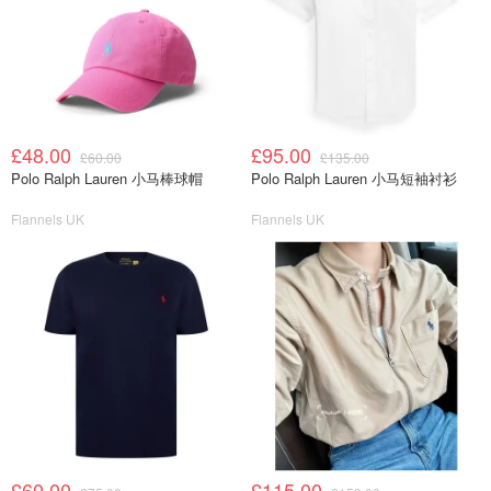
£48.00
£95.00
£60.00
£135.00
Polo Ralph Lauren 小马棒球帽
Polo Ralph Lauren 小马短袖衬衫
Flannels UK
Flannels UK
£60.00
£115.00