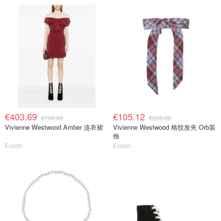
€403.69
€105.12
€790.00
€205.00
Vivienne Westwood Amber 连衣裙
Vivienne Westwood 格纹发夹 Orb装
饰
Eraldo
Eraldo