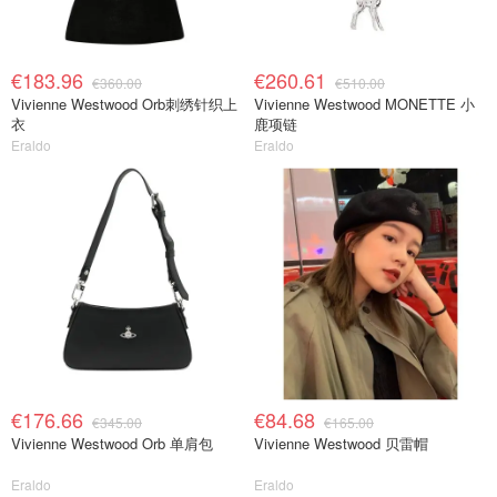
€183.96
€260.61
€360.00
€510.00
Vivienne Westwood Orb刺绣针织上
Vivienne Westwood MONETTE 小
衣
鹿项链
Eraldo
Eraldo
€176.66
€84.68
€345.00
€165.00
Vivienne Westwood Orb 单肩包
Vivienne Westwood 贝雷帽
Eraldo
Eraldo