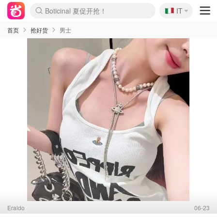
🇮🇹
4折！lulu周四疯狂上新
IT
Boticinal 夏促开抢！
速领！Stanley独家85折
Zalando 奥莱闪促！每日更新
首页
抢好货
男士
Eraldo
06-23