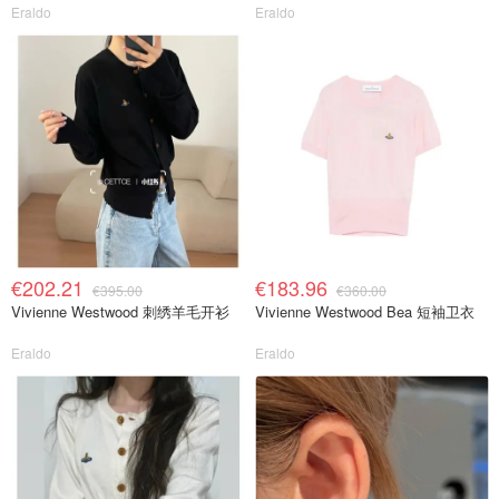
Eraldo
Eraldo
€202.21
€183.96
€395.00
€360.00
Vivienne Westwood 刺绣羊毛开衫
Vivienne Westwood Bea 短袖卫衣
Eraldo
Eraldo