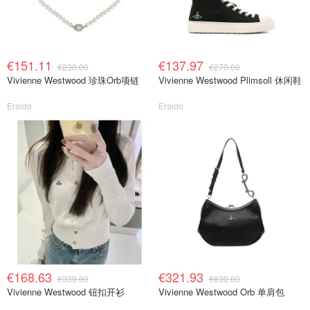
€151.11
€137.97
€230.00
€270.00
Vivienne Westwood 珍珠Orb项链
Vivienne Westwood Plimsoll 休闲鞋
Eraldo
Eraldo
€168.63
€321.93
€330.00
€630.00
Vivienne Westwood 钮扣开衫
Vivienne Westwood Orb 单肩包