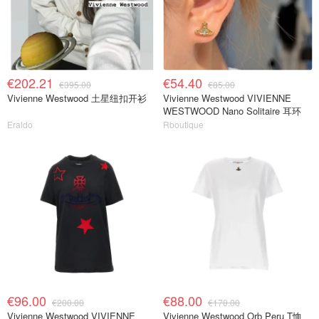
€202.21
€54.40
€395.00
€85.00
Vivienne Westwood 土星纽扣开衫
Vivienne Westwood VIVIENNE
WESTWOOD Nano Solitaire 耳环
Eraldo
Rboutique
€96.00
€88.00
€200.00
€170.00
Vivienne Westwood VIVIENNE
Vivienne Westwood Orb Peru T恤