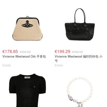
€178.85
€199.29
€350.00
€390.00
Vivienne Westwood Orb 手拿包
Vivienne Westwood 编织托特包 小
号
Eraldo
Eraldo