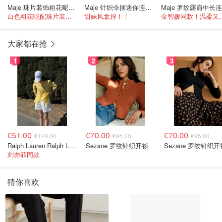
Maje 珠片装饰粗花呢连衣裙 白色
Maje 针织伞摆迷你连衣裙
白色粗花呢配珠片装饰，自带大小姐气质
甜妹风拿捏！！
金智媛同款！
大家都在抢
1
2
3
€51.00
€70.00
€70.00
€120.00
€95.00
€95.00
Ralph Lauren Ralph Lauren 男童亚麻衬衫
Sezane 罗纹针织开衫
Sezane 罗纹针织开
刘亦菲同款
猜你喜欢