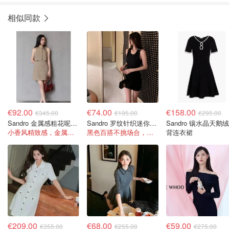
相似同款
€92.00
€74.00
€158.00
€345.00
€195.00
€295.00
Sandro 金属感粗花呢装饰迷你连衣裙
Sandro 罗纹针织迷你连衣裙 黑色
Sandro 镶水晶天鹅
小香风精致感，金属感丝线低调闪光
黑色百搭不挑场合，迷你裙长度显腿长！
背连衣裙
€209.00
€68.00
€59.00
€355.00
€255.00
€275.00