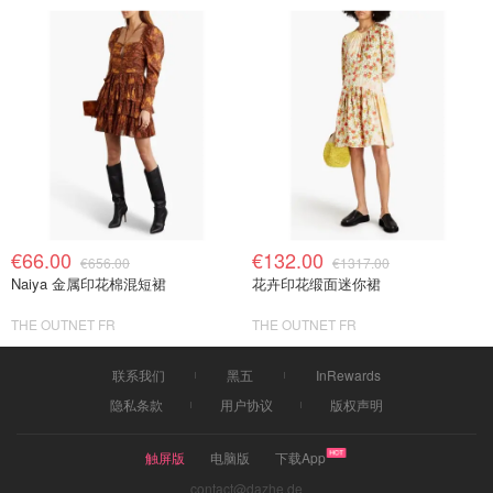
€66.00
€132.00
€656.00
€1317.00
Naiya 金属印花棉混短裙
花卉印花缎面迷你裙
THE OUTNET FR
THE OUTNET FR
联系我们
黑五
InRewards
隐私条款
用户协议
版权声明
触屏版
电脑版
下载App
contact@dazhe.de