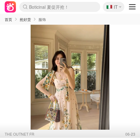
🇮🇹
Boticinal 夏促开抢！
IT
4折！lulu周四疯狂上新
速领！Stanley独家85折
Zalando 奥莱闪促！每日更新
首页
抢好货
服饰
THE OUTNET FR
06-23