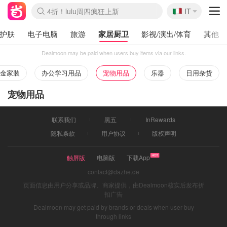
🇮🇹
4折！lulu周四疯狂上新
IT
Boticinal 夏促开抢！
速领！Stanley独家85折
Zalando 奥莱闪促！每日更新
护肤
电子电脑
旅游
家居厨卫
影视/演出/体育
其他
Dealmoon may be paid when users buy items via our links.
金家装
办公学习用品
宠物用品
乐器
日用杂货
宠物用品
联系我们
黑五
InRewards
隐私条款
用户协议
版权声明
触屏版
电脑版
下载App
contact@dazhe.de
页面信息由用户分享或品牌、商家提供，由Dealmoon核实后发布折
扣广告
Dealmoon may get paid by brands or deals when user buy
through links