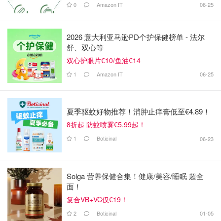
0
Amazon IT
06-25
2026 意大利亚马逊PD个护保健榜单 - 法尔
舒、双心等
双心护眼片€10/鱼油€14
1
Amazon IT
06-25
夏季驱蚊好物推荐！消肿止痒膏低至€4.89！
8折起 防蚊喷雾€5.99起！
1
Boticinal
06-23
Solga 营养保健合集！健康/美容/睡眠 超全
面！
复合VB+VC仅€19！
2
Boticinal
01-05