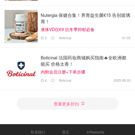
Nutergia 保健合集！养胃益生菌€15 告别玻璃
胃！
液体VD仅€9 抗冬季抑郁必备
2
Boticinal
01-05
Boticinal 法国药妆商城购买指南🔥全欧洲都
能买 价格太香！
内附会员注册+下单步骤
6
Boticinal
2025-08-20
查看更多折扣
联系我们
黑五
InRewards