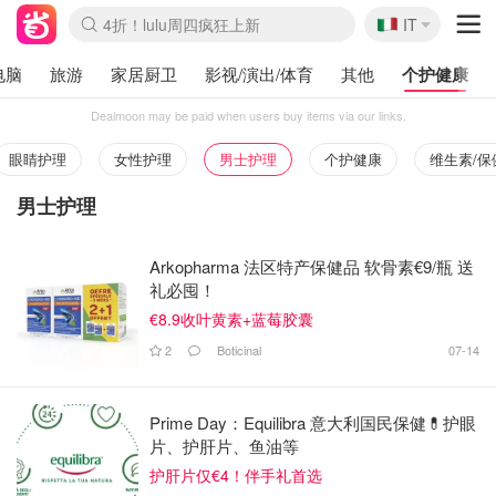
🇮🇹
4折！lulu周四疯狂上新
IT
Boticinal 夏促开抢！
速领！Stanley独家85折
Zalando 奥莱闪促！每日更新
电脑
旅游
家居厨卫
影视/演出/体育
其他
个护健康
Dealmoon may be paid when users buy items via our links.
眼睛护理
女性护理
男士护理
个护健康
维生素/保
男士护理
Arkopharma 法区特产保健品 软骨素€9/瓶 送
礼必囤！
€8.9收叶黄素+蓝莓胶囊
2
Boticinal
07-14
Prime Day：Equilibra 意大利国民保健💊护眼
片、护肝片、鱼油等
护肝片仅€4！伴手礼首选