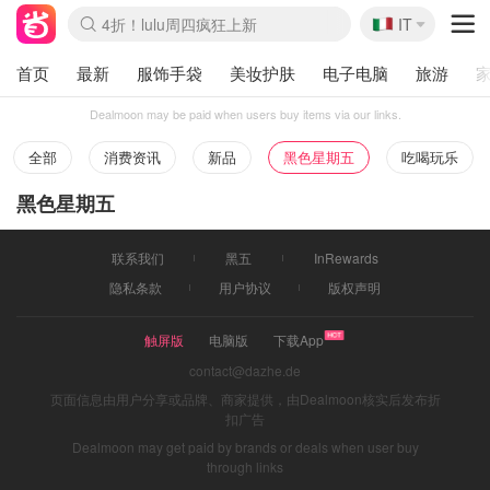
🇮🇹
4折！lulu周四疯狂上新
IT
Boticinal 夏促开抢！
速领！Stanley独家85折
Zalando 奥莱闪促！每日更新
首页
最新
服饰手袋
美妆护肤
电子电脑
旅游
Dealmoon may be paid when users buy items via our links.
全部
消费资讯
新品
黑色星期五
吃喝玩乐
黑色星期五
联系我们
黑五
InRewards
隐私条款
用户协议
版权声明
触屏版
电脑版
下载App
contact@dazhe.de
页面信息由用户分享或品牌、商家提供，由Dealmoon核实后发布折
扣广告
Dealmoon may get paid by brands or deals when user buy
through links