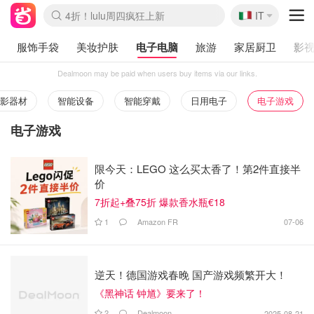
🇮🇹
4折！lulu周四疯狂上新
IT
Boticinal 夏促开抢！
速领！Stanley独家85折
Zalando 奥莱闪促！每日更新
服饰手袋
美妆护肤
电子电脑
旅游
家居厨卫
影视
Dealmoon may be paid when users buy items via our links.
影器材
智能设备
智能穿戴
日用电子
电子游戏
电子游戏
限今天：LEGO 这么买太香了！第2件直接半
价
7折起+叠75折 爆款香水瓶€18
1
Amazon FR
07-06
逆天！德国游戏春晚 国产游戏频繁开大！
《黑神话 钟馗》要来了！
2
Dealmoon
2025-08-21