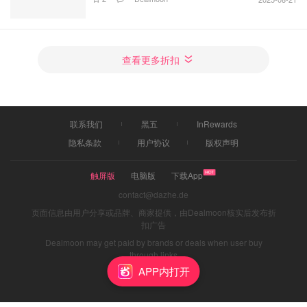
查看更多折扣
联系我们
黑五
InRewards
隐私条款
用户协议
版权声明
触屏版
电脑版
下载App
contact@dazhe.de
页面信息由用户分享或品牌、商家提供，由Dealmoon核实后发布折
扣广告
Dealmoon may get paid by brands or deals when user buy
through links
APP内打开