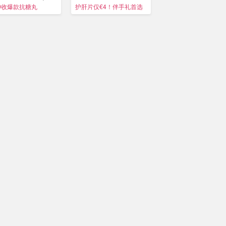
)
护肝片、鱼油等
等
.9收爆款抗糖丸
护肝片仅€4！伴手礼首选
双心护眼片€10/鱼油€1
🇳🇿
新西兰