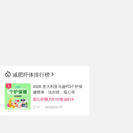
减肥纤体排行榜
2026 意大利亚马逊PD个护保
健榜单 - 法尔舒、双心等
双心护眼片€10/鱼油€14
0
Amazon IT