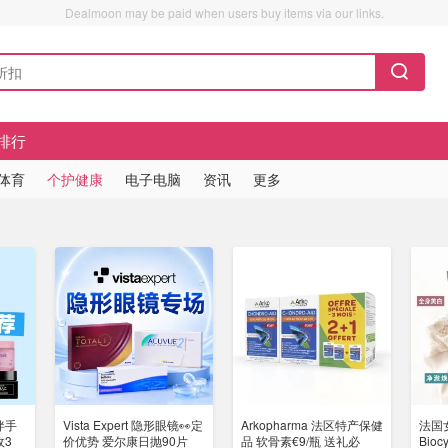
Dealmoon may be paid when users buy items via our links.
排行
/体育
个护健康
电子电脑
资讯
更多
伴手
Vista Expert 隐形眼镜👀定
Arkopharma 法区特产保健
法国
收3
价优势 爱尔康日抛90片
品 软骨素€9/瓶 送礼必
Bio