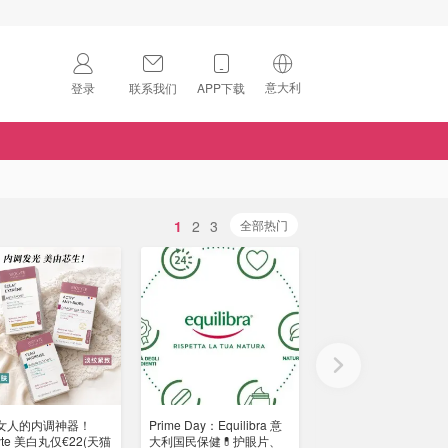
意大利
登录
联系我们
APP下载
🇺🇸
美国
🇨🇳
中国
🇨🇦
加拿大
1
2
3
扫码下载 App
全部热门
🇬🇧
英国
Download on the
App Store
🇩🇪
德国
Download the
Android App
🇫🇷
法国
🇮🇹
意大利
女人的内调神器！
Prime Day：Equilibra 意
2026 意大利亚马逊P
🇦🇺
澳洲
cyte 美白丸仅€22(天猫
大利国民保健💊护眼片、
护保健榜单 - 法尔舒