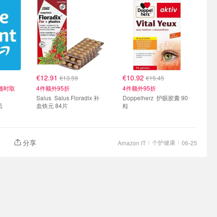
€12.91
€10.92
€13.59
€15.45
随时取
4件额外95折
4件额外95折
Salus Salus Floradix 补
Doppelherz 护眼胶囊 90
员
血铁元 84片
粒
分享
个护健康
Amazon IT
06-25