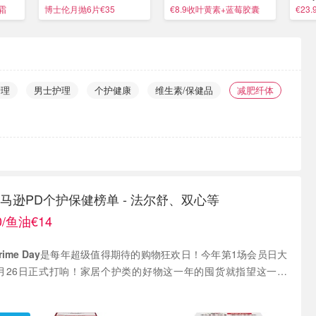
€52
囤！
¥699
霜
博士伦月抛6片€35
€8.9收叶黄素+蓝莓胶囊
€23
护理
男士护理
个护健康
维生素/保健品
减肥纤体
利亚马逊PD个护保健榜单 - 法尔舒、双心等
/鱼油€14
ime Day
是每年超级值得期待的购物狂欢日！今年第1场会员日大
-6月26日正式打响！家居个护类的好物这一年的囤货就指望这一波