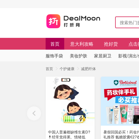
首页
意大利攻略
抢好货
点击
服饰手袋
美妆护肤
家居厨卫
影视/演出
首页
个护健康
减肥纤体
中国人普遍都缺维生素D?
暑假回国必买！药妆
💊经常觉得累、情绪低
礼推荐 氨糖胶囊€27