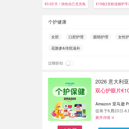
落、免疫力低
盒！
€0.02/天！快给自己充充电
€10收2支欧缇丽护手
个护健康
全部
口腔护理
眼睛护理
女性
花旗参&传统滋补
过期折扣
2026 意大
双心护眼片€10
Amazon 亚马逊 Pr
促将于6
月
23日
啦...
展开详情