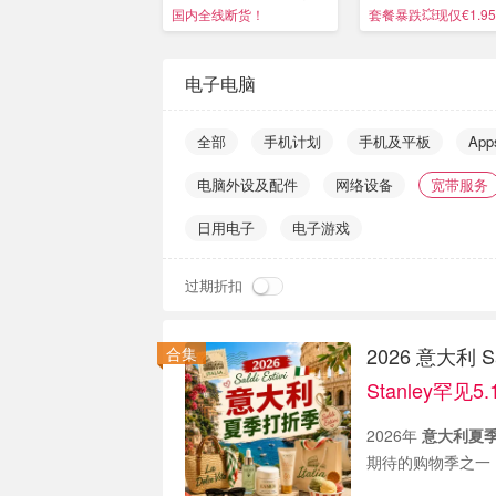
备！
国内全线断货！
套餐暴跌💥现仅€1.9
电子电脑
全部
手机计划
手机及平板
Ap
电脑外设及配件
网络设备
宽带服务
日用电子
电子游戏
过期折扣
2026 意大利 S
合集
Stanley罕见
2026年
意大利夏季打
期待的购物季之一