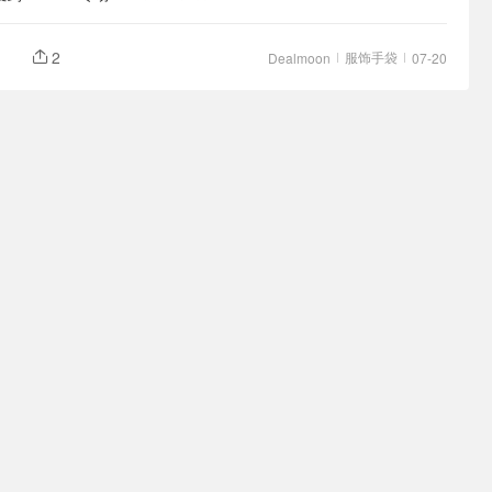
妹吊带€55
2
服饰手袋
Dealmoon
07-20