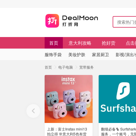
首页
意大利攻略
抢好货
点击
服饰手袋
美妆护肤
家居厨卫
影视/演出
首页
电子电脑
宽带服务
上新：富士Instax mini13
翻墙必备🪜 Surfshar
拍立得 🌸意大利5色有货
服务，一个账号，无