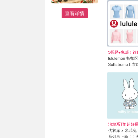
查看详情
lululemon 折
Softstreme卫衣€
治愈系T恤超好
优衣库 x 米菲兔
系列再上新！可