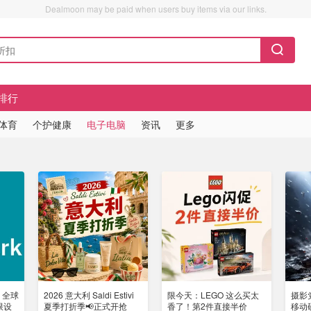
Dealmoon may be paid when users buy items via our links.
排行
/体育
个护健康
电子电脑
资讯
更多
k 全球
2026 意大利 Saldi Estivi
限今天：LEGO 这么买太
摄影党
限设
夏季打折季📢正式开抢
香了！第2件直接半价
移动