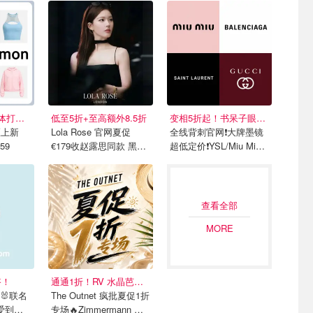
3折起+免邮！连体打底€24
低至5折+至高额外8.5折
变相5折起！书呆子眼镜才€192
扣区上新
Lola Rose 官网夏促
全线背刺官网❗️大牌墨镜
59
€179收赵露思同款 黑金
超低定价❗️YSL/Miu Miu/
小方表
巴黎世家等
查看全部
MORE
搭！
通通1折！RV 水晶芭蕾鞋€179
 🐰联名
The Outnet 疯批夏促1折
爱到犯
专场🔥Zimmermann 辣