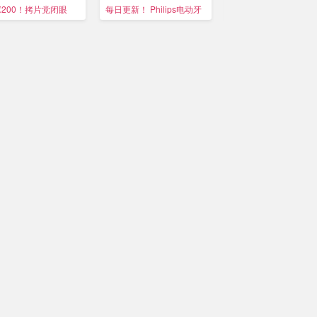
货仅€98
星同款
€200！拷片党闭眼
每日更新！ Philips电动牙
奶油白也参与
🇳🇿
刷仅€25/支
新西兰