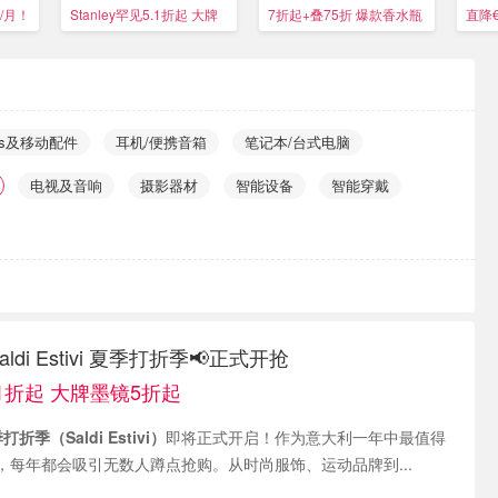
5/月！
Stanley罕见5.1折起 大牌
7折起+叠75折 爆款香水瓶
直降
墨镜5折起
€18
冲！
ps及移动配件
耳机/便携音箱
笔记本/台式电脑
电视及音响
摄影器材
智能设备
智能穿戴
aldi Estivi 夏季打折季📢正式开抢
5.1折起 大牌墨镜5折起
折季（Saldi Estivi）
即将正式开启！作为意大利一年中最值得
，每年都会吸引无数人蹲点抢购。从时尚服饰、运动品牌到...