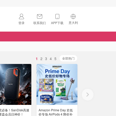
意大利
登录
联系我们
APP下载
🇺🇸
美国
🇨🇳
中国
🇨🇦
加拿大
1
2
3
4
5
扫码下载 App
全部热门
🇬🇧
英国
Download on the
App Store
🇩🇪
德国
Download the
Android App
🇫🇷
法国
🇮🇹
意大利
必备！SanDisk高速
Amazon Prime Day 史低
Prime Day：马歇尔 Ma
🇦🇺
澳洲
硬盘会员日神价！
价专场 AirPods 4 降价补
V 蓝牙耳机仅€89 超