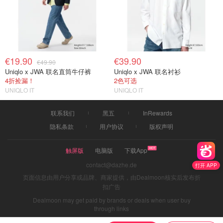
€19.90
€39.90
€49.90
Uniqlo x JWA 联名直筒牛仔裤
Uniqlo x JWA 联名衬衫
4折捡漏！
2色可选
UNIQLO IT
UNIQLO IT
联系我们
黑五
InRewards
隐私条款
用户协议
版权声明
触屏版
电脑版
下载App
contact@dazhe.de
打开 APP
页面信息由用户分享或品牌、商家提供，由Dealmoon核实后发布折
扣广告
Dealmoon may get paid by brands or deals when user buy
through links