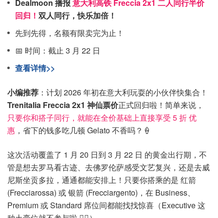
Dealmoon 播报
意大利高铁 Freccia 2x1 二人同行半价
回归！
双人同行，快乐加倍！
先到先得，名额有限卖完为止！
📅 时间：截止 3 月 22 日
查看详情>>
小编推荐
：计划 2026 年初在意大利玩耍的小伙伴快集合！
Trenitalia Freccia 2x1 神仙票价
正式回归啦！简单来说，
只要你和搭子同行，就能在全价基础上直接享受 5 折 优
惠
，省下的钱多吃几顿 Gelato 不香吗？🍦
这次活动覆盖了 1 月 20 日到 3 月 22 日 的黄金出行期，不
管是想去罗马看古迹、去佛罗伦萨感受文艺复兴，还是去威
尼斯坐贡多拉，通通都能安排上！只要你搭乘的是 红箭
(Frecciarossa) 或 银箭 (Frecciargento)，在 Business、
Premium 或 Standard 席位间都能找找惊喜（Executive 这
种土豪位就不参与啦 🙅‍♂️）。