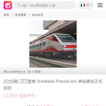
🇮🇹
4折！lulu周四疯狂上新
IT
Boticinal 夏促开抢！
速领！Stanley独家85折
Zalando 奥莱闪促！每日更新
首页
生活百科
旅游休闲
来自
dealmoon.it
02-11更新
[已过期] 🇮🇹意铁 Trenitalia Freccia 2x1 神仙票价正式
回归
2人同行 直接半价！