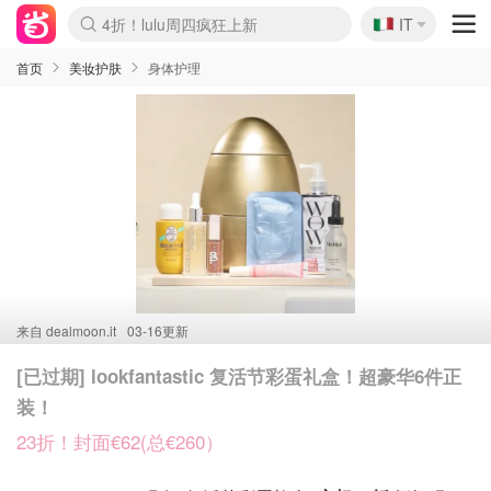
🇮🇹
4折！lulu周四疯狂上新
IT
Boticinal 夏促开抢！
速领！Stanley独家85折
Zalando 奥莱闪促！每日更新
首页
美妆护肤
身体护理
来自
dealmoon.it
03-16更新
[已过期] lookfantastic 复活节彩蛋礼盒！超豪华6件正
装！
23折！封面€62(总€260）