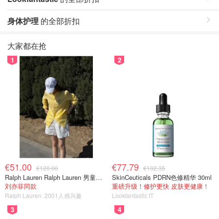
身体护理
的全部折扣
大家都在抢
1
2
€51.00
€77.79
€120.00
€102.35
Ralph Lauren Ralph Lauren 男童亚麻衬衫
SkinCeuticals PDRN色修精华 30ml
刘亦菲同款
重磅升级！修护更快 皮肤更健康！
Ralph Lauren
2001人感兴趣
Lookfantastic IT
3
4