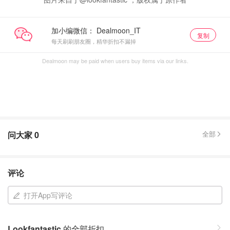
加小编微信：
复制
每天刷刷朋友圈，精华折扣不漏掉
Dealmoon may be paid when users buy items via our links.
问大家
0
全部
评论
打开App写评论
Lookfantastic
的全部折扣