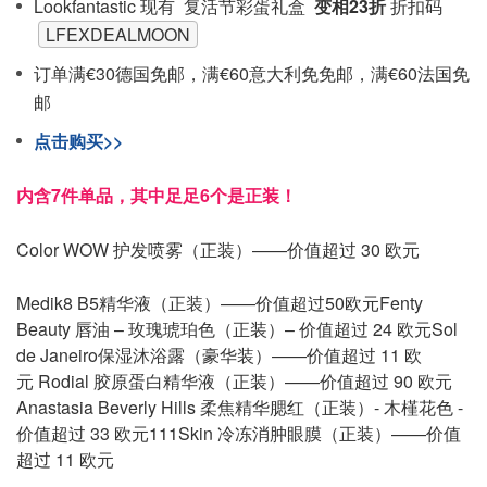
Lookfantastic 现有 复活节彩蛋礼盒
变相23折
折扣码
LFEXDEALMOON
订单满€30德国免邮，满€60意大利免免邮，满€60法国免
邮
点击购买>>
内含7件单品，其中足足6个是正装！
Color WOW 护发喷雾（正装）——价值超过 30 欧元
Medik8 B5精华液（正装）——价值超过50欧元
Fenty
Beauty 唇油 – 玫瑰琥珀色（正装）– 价值超过 24 欧元
Sol
de Janeiro保湿沐浴露（豪华装）——价值超过 11 欧
元
Rodial 胶原蛋白精华液（正装）——价值超过 90 欧元
Anastasia Beverly Hills 柔焦精华腮红（正装）- 木槿花色 -
价值超过 33 欧元
111Skin 冷冻消肿眼膜（正装）——价值
超过 11 欧元