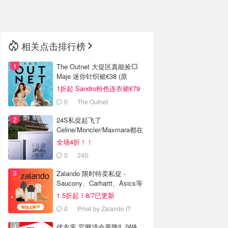
🇳🇿
新西兰
相关点击排行榜
The Outnet 大促区真能捡💥
Maje 迷你针织裙€38 (原
€175）
1折起 Sandro粉色连衣裙€79
0
The Outnet
24S私促起飞了
Celine/Moncler/Maxmara都在
全场4折！！
0
24S
Zalando 限时特卖私促 -
Saucony、Carhartt、Asics等
1.5折起！8/7已更新
0
Privé by Zalando IT
优衣库 官网清仓再降‼️ JWA、