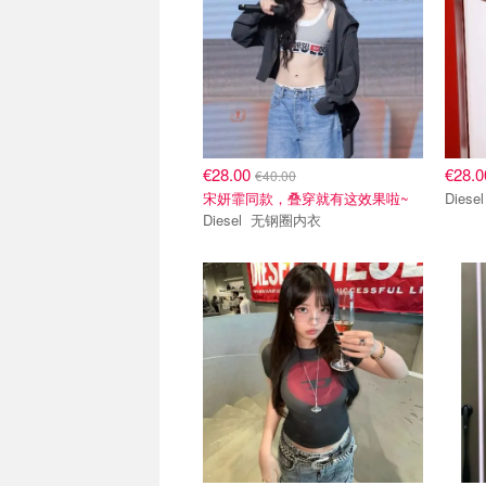
€28.00
€28.
€40.00
宋妍霏同款，叠穿就有这效果啦~
Diesel 无钢圈内衣