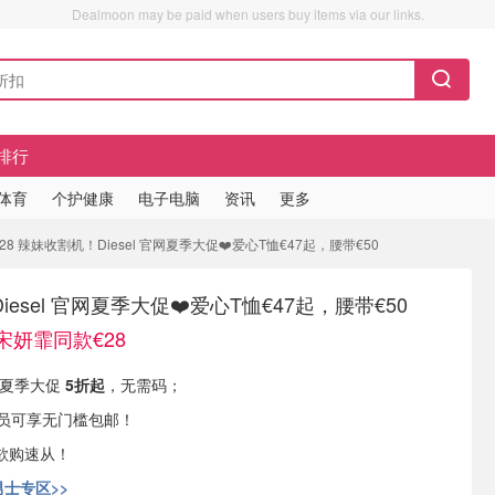
Dealmoon may be paid when users buy items via our links.
排行
/体育
个护健康
电子电脑
资讯
更多
8 辣妹收割机！Diesel 官网夏季大促❤️爱心T恤€47起，腰带€50
esel 官网夏季大促❤️爱心T恤€47起，腰带€50
宋妍霏同款€28
官网夏季大促
5折起
，无需码；
员可享无门槛包邮！
欲购速从！
男士专区>>