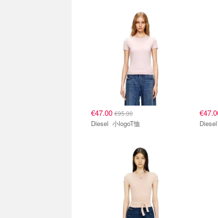
€47.00
€47.
€95.00
Diesel 小logoT恤