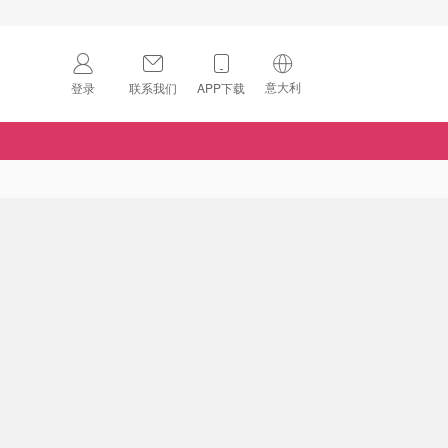
意大利
登录
联系我们
APP下载
🇺🇸
美国
🇨🇳
中国
🇨🇦
加拿大
扫码下载 App
🇬🇧
英国
Download on the
App Store
🇩🇪
德国
Download the
Android App
🇫🇷
法国
🇮🇹
意大利
🇦🇺
澳洲