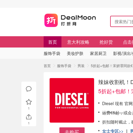
首页
意大利攻略
抢好货
点击
服饰手袋
美妆护肤
家居厨卫
影视/演出
首页
服饰手袋
男装
5折起+包邮！宋妍霏同款€2
辣妹收割机！Di
5折起+包邮！
Diesel 现有 
1
运费€5起，
或会
折扣随时截止，
1
女士专区>>
｜
去购买