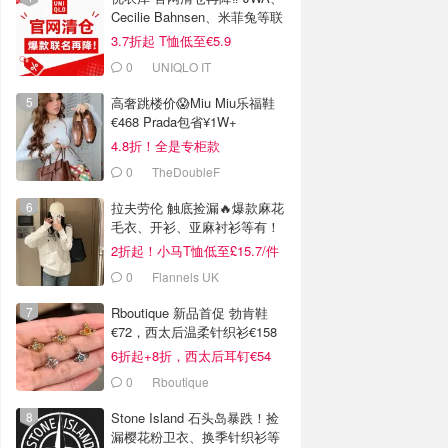
Cecilie Bahnsen、米菲兔等联
名
3.7折起 T恤低至€5.9
0
UNIQLO IT
高奢跳楼价😱Miu Miu乐福鞋
€468 Prada包省¥1W+
4.8折！全是专柜款
0
TheDoubleF
拉夫劳伦 触底捡漏🔥爆款麻花
毛衣、开衫、亚麻衬衫等有！
2折起！小马T恤低至£15.7/件
0
Flannels UK
Rboutique 新品首促 勃肯鞋
€72，西太后温柔针织衫€158
6折起+8折，西太后耳钉€54
0
Rboutique
Stone Island 石头岛暴跌！捡
漏樱花粉卫衣、换季针织衫等