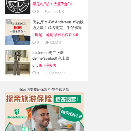
罕见3折起！大童T恤£70
0
Flannels UK
优衣库 x JW Anderson 🍂初秋
必入款！联名夹克、牛仔裤等
4折起！薄荷绿衬衫仅€14.9
0
UNIQLO IT
lululemon周二上新
define/scuba新色上线
city腋下包€70
0
Lululemon IT
探亲访友签证保险 拒签全额退款