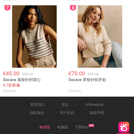
7
8
€45.00
€70.00
€95.00
€95.00
Sezane 条纹针织背心
Sezane 罗纹针织开衫
4.7折捡漏
Sezane
Sezane
联系我们
黑五
InRewards
隐私条款
用户协议
版权声明
触屏版
电脑版
下载App