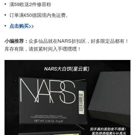
满59欧送2件修容粉
订单满€50德国境内免运费。
点击购买>>
小编推荐：
众多仙品就在NARS折扣区，好多限定品都有！
库存有限，请抓紧时间入手嘿嘿嘿！