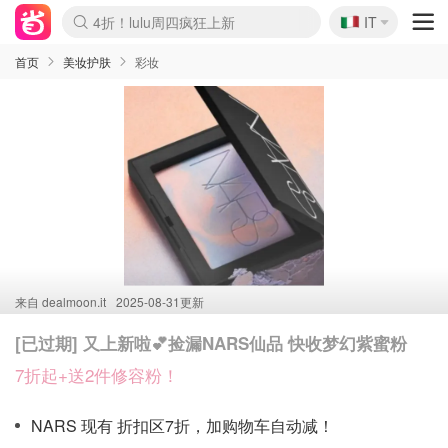
🇮🇹
4折！lulu周四疯狂上新
IT
Boticinal 夏促开抢！
速领！Stanley独家85折
Zalando 奥莱闪促！每日更新
首页
美妆护肤
彩妆
来自
dealmoon.it
2025-08-31更新
[已过期] 又上新啦💕捡漏NARS仙品 快收梦幻紫蜜粉
7折起+送2件修容粉！
NARS 现有 折扣区7折，加购物车自动减！