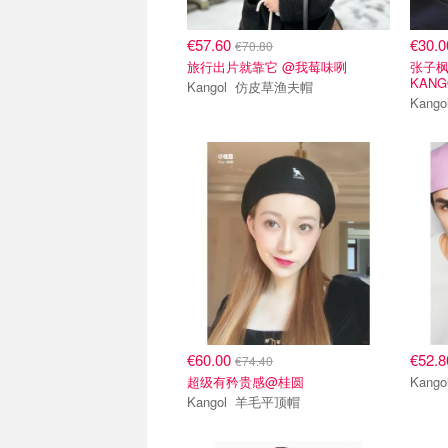
€57.60
€30.
€70.80
旅行出片就靠它 @我莓味咧
张子枫
KANG
Kangol 仿皮草渔夫帽
€60.00
€52.
€74.40
超级有矜贵感@桂圆
Kangol 羊毛平顶帽