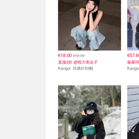
€18.00
€57.
€60.00
直接3折 @怪力美合子
杨幂同
Kangol 经典针织帽