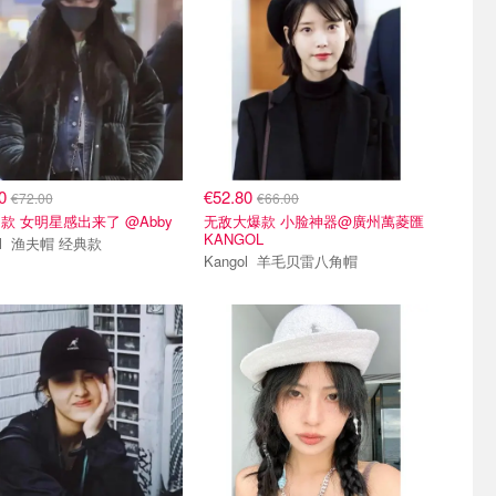
60
€52.80
€72.00
€66.00
款 女明星感出来了 @Abby
无敌大爆款 小脸神器@廣州萬菱匯
KANGOL
Kangol 渔夫帽 经典款
Kangol 羊毛贝雷八角帽