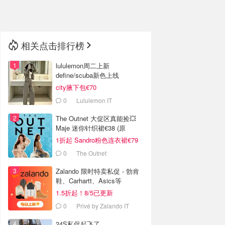
🇳🇿
新西兰
相关点击排行榜
lululemon周二上新
define/scuba新色上线
city腋下包€70
0
Lululemon IT
The Outnet 大促区真能捡💥
Maje 迷你针织裙€38 (原
€175）
1折起 Sandro粉色连衣裙€79
0
The Outnet
Zalando 限时特卖私促 - 勃肯
鞋、Carhartt、Asics等
1.5折起！8/5已更新
0
Privé by Zalando IT
24S私促起飞了