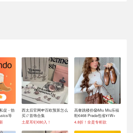
私促 - 勃
西太后官网💸百欧预算怎么
高奢跳楼价😱Miu Miu乐福
sics等
买📿首饰合集
鞋€468 Prada包省¥1W+
更新
土星耳钉€80入！
4.8折！全是专柜款