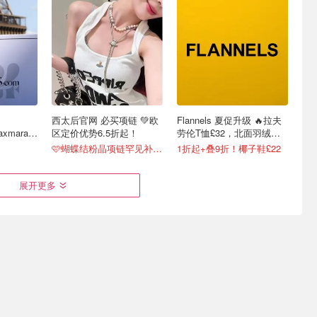
西太后官网 必买项链 💚欧
Flannels 夏促升级 🔥拉夫
Maxmara都
区定价优势6.5折起！
劳伦T恤£32，北面羽绒服
£75
🩷蝴蝶结粉晶项链罕见补货！
1折起+叠9折！椰子鞋£22
展开更多
oteme运
26FW秋冬新品🍂UGG毛拖
学业封神、职场开挂🫐