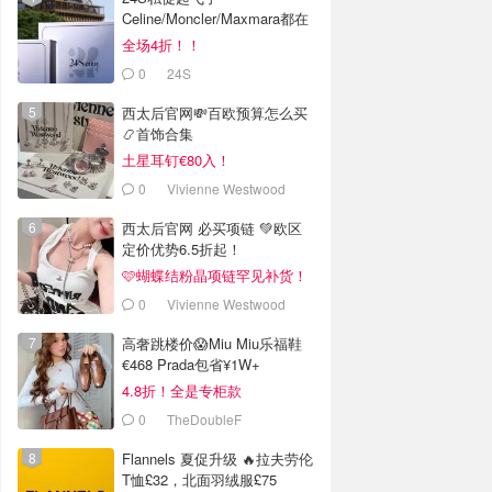
Celine/Moncler/Maxmara都在
全场4折！！
0
24S
西太后官网💸百欧预算怎么买
📿首饰合集
土星耳钉€80入！
0
Vivienne Westwood
西太后官网 必买项链 💚欧区
定价优势6.5折起！
🩷蝴蝶结粉晶项链罕见补货！
0
Vivienne Westwood
高奢跳楼价😱Miu Miu乐福鞋
€468 Prada包省¥1W+
4.8折！全是专柜款
0
TheDoubleF
Flannels 夏促升级 🔥拉夫劳伦
T恤£32，北面羽绒服£75