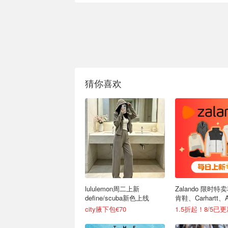
猜你喜欢
lululemon周二上新
Zalando 限时特卖
define/scuba新色上线
肯鞋、Carhartt、A
city腋下包€70
1.5折起！8/5已