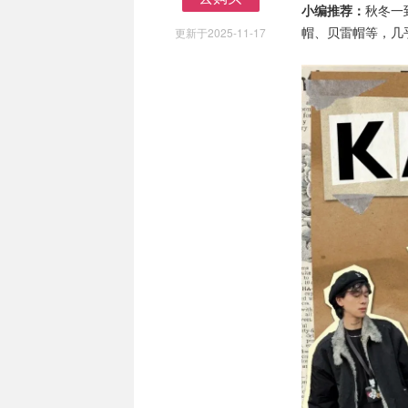
小编推荐：
秋冬一
去购买
帽、贝雷帽等，几
更新于2025-11-17