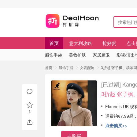
首页
意大利攻略
抢好货
点击
服饰手袋
美妆护肤
家居厨卫
影视/演出
首页
服饰手袋
女表配饰
3折起 张子枫、杨幂同款
[已过期]
Kan
3折起 张子枫
Flannels UK 
3
运费约€7.99起
点击购买>>
去购买