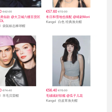
00
€57.60
€42.00
€72.00
类似款 @大卫城六楼百货区
冬日和雪地也很配 @靖尉Moni
OL
Kangol 白色 经典渔夫帽
Kangol 袋鼠标志棒球帽
80
€56.40
€74.40
€78.00
Kangol 羊毛贝雷帽
毛绒绒好软糯 @瓜子儿花
Kangol 仿皮草渔夫帽