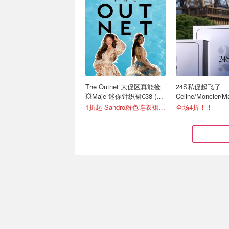
The Outnet 大促区真能捡
24S私促起飞了
💥Maje 迷你针织裙€38 (原
Celine/Moncler/
€175）
在
1折起 Sandro粉色连衣裙€79
全场4折！！
Gucci 抄底捡漏！经典Ace
SS26高奢大促💥T