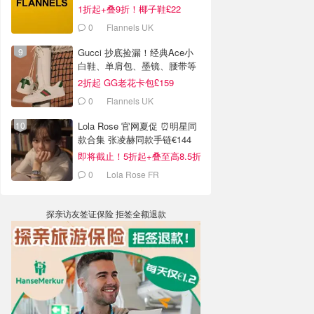
1折起+叠9折！椰子鞋£22
0
Flannels UK
Gucci 抄底捡漏！经典Ace小
白鞋、单肩包、墨镜、腰带等
2折起 GG老花卡包£159
0
Flannels UK
Lola Rose 官网夏促 ⏰️明星同
款合集 张凌赫同款手链€144
即将截止！5折起+叠至高8.5折
0
Lola Rose FR
探亲访友签证保险 拒签全额退款