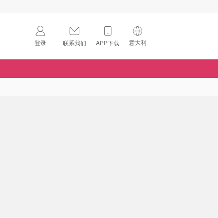
意大利
登录
联系我们
APP下载
🇺🇸
美国
🇨🇳
中国
🇨🇦
加拿大
扫码下载 App
🇬🇧
英国
Download on the
App Store
🇩🇪
德国
Download the
Android App
🇫🇷
法国
🇮🇹
意大利
🇦🇺
澳洲