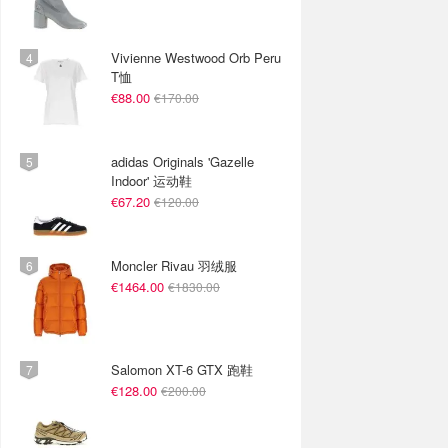
Vivienne Westwood Orb Peru
T恤
€88.00
€170.00
adidas Originals 'Gazelle
Indoor' 运动鞋
€67.20
€120.00
Moncler Rivau 羽绒服
€1464.00
€1830.00
Salomon XT-6 GTX 跑鞋
€128.00
€200.00