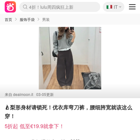
🇮🇹
4折！lulu周四疯狂上新
IT
Boticinal 夏促开抢！
速领！Stanley独家85折
Zalando 奥莱闪促！每日更新
首页
服饰手袋
男装
来自
dealmoon.it
03-05更新
🍐梨形身材请锁死！优衣库弯刀裤，腰细胯宽就该这么
穿！
5折起 低至€19.9就拿下！