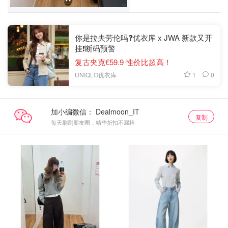
你是拉夫劳伦吗❓优衣库 x JWA 新款又开
挂❗️断码预警
复古夹克€59.9 性价比超高！
1
0
UNIQLO优衣库
加小编微信：
复制
每天刷刷朋友圈，精华折扣不漏掉