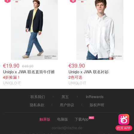
€19.90
€39.90
€49.90
Uniqlo x JWA 联名直筒牛仔裤
Uniqlo x JWA 联名衬衫
4折捡漏！
2色可选
UNIQLO IT
UNIQLO IT
联系我们
黑五
InRewards
隐私条款
用户协议
版权声明
触屏版
电脑版
下载App
contact@dazhe.de
打开 APP