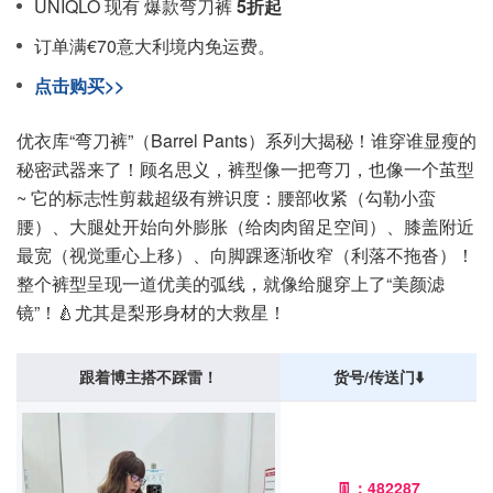
UNIQLO 现有 爆款弯刀裤
5折起
订单满€70意大利境内免运费。
点击购买>>
优衣库“弯刀裤”（Barrel Pants）系列大揭秘！谁穿谁显瘦的
秘密武器来了！顾名思义，裤型像一把弯刀，也像一个茧型
~ 它的标志性剪裁超级有辨识度：腰部收紧（勾勒小蛮
腰）、大腿处开始向外膨胀（给肉肉留足空间）、膝盖附近
最宽（视觉重心上移）、向脚踝逐渐收窄（利落不拖沓）！
整个裤型呈现一道优美的弧线，就像给腿穿上了“美颜滤
镜”！🍐尤其是梨形身材的大救星！
跟着博主搭不踩雷！
货号/传送门⬇️
👖：482287