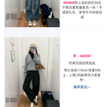
484808
和上述款的区别在
于棉含量普遍更高一些！手
感更扎实、更有牛仔的挺括
感
👖：482287
经典百搭的黑色款
博主身高172cm/体重53k
g，上身L码效果供大家参
考~
购买直达>>