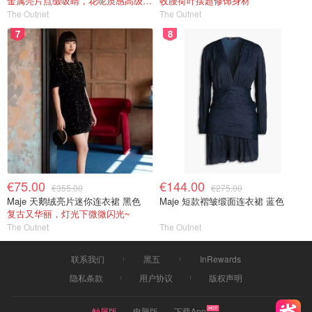
金属亮片点缀吸睛，花呢质感高级又显贵
收腰荷叶摆超修饰身材
The Outnet
The Outnet
7
8
€75.00
€144.00
€355.00
€275.00
Maje 天鹅绒亮片迷你连衣裙 黑色
Maje 短款褶皱缎面连衣裙 蓝色
复古又华丽，灯光下微微闪光~
The Outnet
The Outnet
联系我们
黑五
InRewards
隐私条款
用户协议
版权声明
触屏版
电脑版
下载App