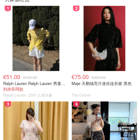
1
2
€51.00
€75.00
€120.00
€355.00
Ralph Lauren Ralph Lauren 男童亚麻衬衫
Maje 天鹅绒亮片迷你连衣裙 黑色
刘亦菲同款
Ralph Lauren
2001人感兴趣
The Outnet
3
4