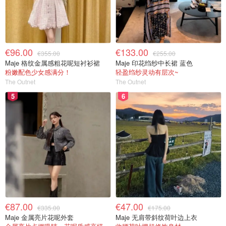
€96.00
€133.00
€355.00
€255.00
Maje 格纹金属感粗花呢短衬衫裙
Maje 印花绉纱中长裙 蓝色
粉嫩配色少女感满分！
轻盈绉纱灵动有层次~
The Outnet
The Outnet
5
6
€87.00
€47.00
€335.00
€175.00
Maje 金属亮片花呢外套
Maje 无肩带斜纹荷叶边上衣