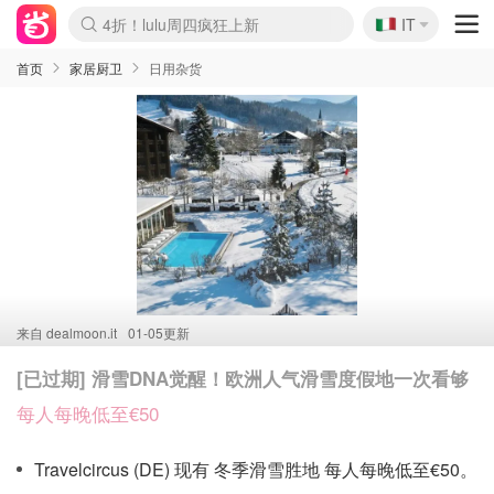
🇮🇹
4折！lulu周四疯狂上新
IT
Boticinal 夏促开抢！
速领！Stanley独家85折
Zalando 奥莱闪促！每日更新
首页
家居厨卫
日用杂货
来自
dealmoon.it
01-05更新
[已过期] 滑雪DNA觉醒！欧洲人气滑雪度假地一次看够
每人每晚低至€50
Travelcircus (DE) 现有 冬季滑雪胜地 每人每晚低至€50。