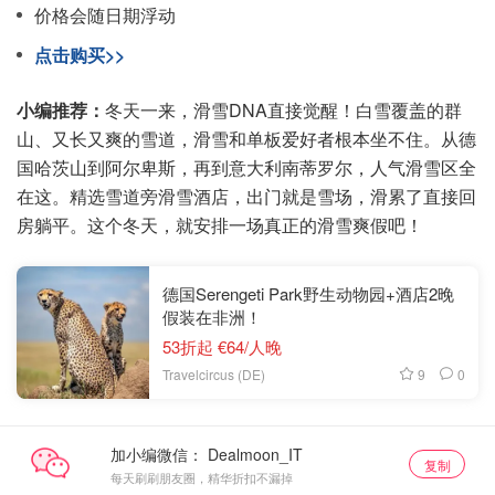
价格会随日期浮动
点击购买>>
小编推荐：
冬天一来，滑雪DNA直接觉醒！白雪覆盖的群
山、又长又爽的雪道，滑雪和单板爱好者根本坐不住。从德
国哈茨山到阿尔卑斯，再到意大利南蒂罗尔，人气滑雪区全
在这。精选雪道旁滑雪酒店，出门就是雪场，滑累了直接回
房躺平。这个冬天，就安排一场真正的滑雪爽假吧！
德国Serengeti Park野生动物园+酒店2晚
假装在非洲！
53折起 €64/人晚
9
0
Travelcircus (DE)
加小编微信：
复制
每天刷刷朋友圈，精华折扣不漏掉