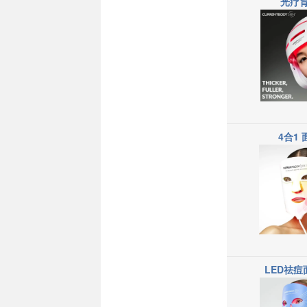
光疗
4合1
LED祛痘