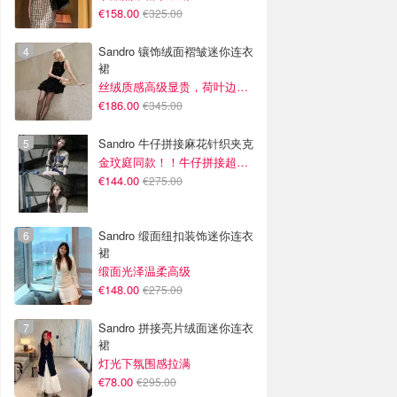
€158.00
€325.00
Sandro 镶饰绒面褶皱迷你连衣
裙
丝绒质感高级显贵，荷叶边设计灵动又浪漫
€186.00
€345.00
Sandro 牛仔拼接麻花针织夹克
金玟庭同款！！牛仔拼接超有层次感
€144.00
€275.00
Sandro 缎面纽扣装饰迷你连衣
裙
缎面光泽温柔高级
€148.00
€275.00
Sandro 拼接亮片绒面迷你连衣
裙
灯光下氛围感拉满
€78.00
€295.00