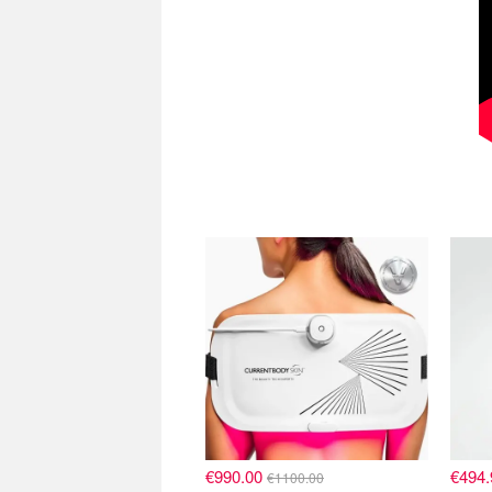
€990.00
€494
€1100.00