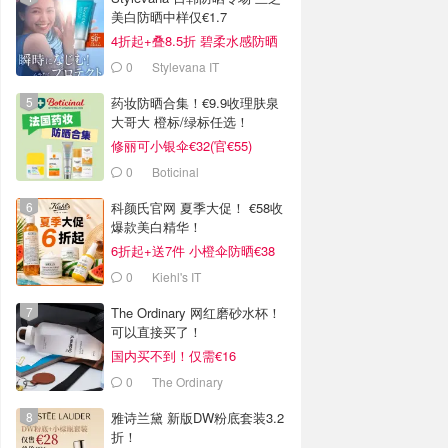
美白防晒中样仅€1.7
4折起+叠8.5折 碧柔水感防晒
€9
0
Stylevana IT
药妆防晒合集！€9.9收理肤泉
大哥大 橙标/绿标任选！
修丽可小银伞€32(官€55)
0
Boticinal
科颜氏官网 夏季大促！ €58收
爆款美白精华！
6折起+送7件 小橙伞防晒€38
0
Kiehl's IT
The Ordinary 网红磨砂水杯！
可以直接买了！
国内买不到！仅需€16
0
The Ordinary
雅诗兰黛 新版DW粉底套装3.2
折！