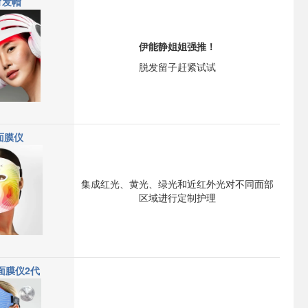
育发帽
伊能静姐姐强推！
脱发留子赶紧试试
 面膜仪
集成红光、黄光、绿光和近红外光
对不同面部
区域进行定制护理
面膜仪2代