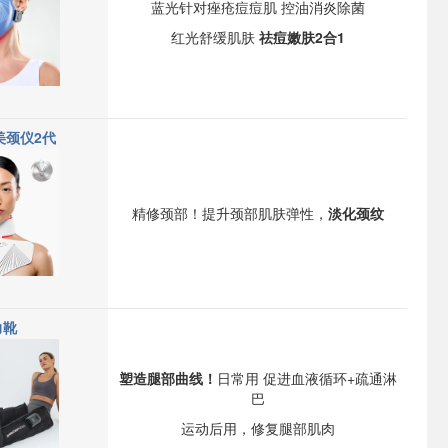
蓝光针对痤疮痘痘肌 控油消炎除菌
红光舒缓肌肤
祛痘嫩肤2合1
美颈仪2代
精修颈部！提升颈部肌肤弹性，
淡化颈纹
力靴
塑造腿部曲线！
日常用 促进血液循环+
疏通淋
巴
运动后用，修复腿部肌肉