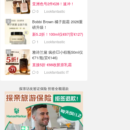
亚洲色号2件€28！速冲！
0
Lookfantastic
Bobbi Brown 橘子面霜 2026重
磅升级！
新5.2折！100ml仅€67(官€127)
1
Lookfantastic
雅诗兰黛 疯价💥小棕瓶50ml仅
€71/瓶(官€146)
直接5折 €66收胶原乳霜
0
Lookfantastic IT
探亲访友签证保险 拒签全额退款