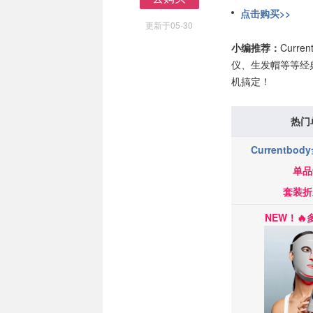
去购买
点击购买>>
更新于05-30
小编推荐：
Cur
仪、生发帽等等经
机搞定！
热门
Currentb
单品
套装折
NEW！
🔥