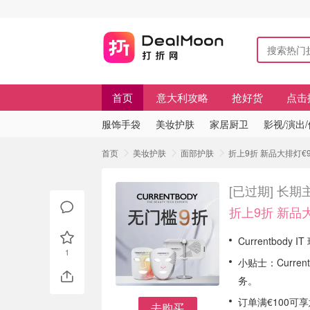
首页
意大利攻略
抢好货
点击
服饰手袋
美妆护肤
家居厨卫
影视/演出
首页
美妆护肤
面部护肤
折上9折 新品大排灯€9
[已过期]
长期主
折上9折 新品大
Currentbody 
1
小贴士：Curr
务。
订单满€100可
去购买