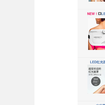
NEW！
💥
L
LED红光