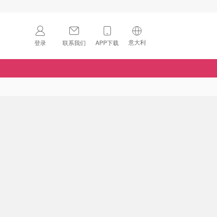
意大利
登录
联系我们
APP下载
🇺🇸
美国
🇨🇳
中国
🇨🇦
加拿大
扫码下载 App
🇬🇧
英国
Download on the
App Store
🇩🇪
德国
Download the
Android App
🇫🇷
法国
🇮🇹
意大利
🇦🇺
澳洲