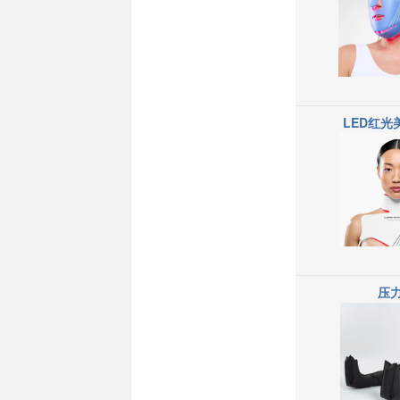
LED红光
压