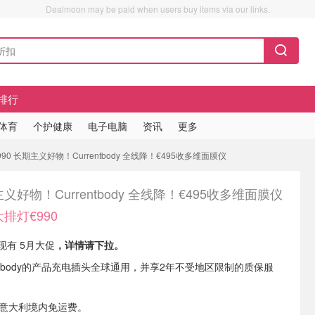
Dealmoon may be paid when users buy items via our links.
排行
/体育
个护健康
电子电脑
资讯
更多
90 长期主义好物！Currentbody 全线降！€495收多维面膜仪
义好物！Currentbody 全线降！€495收多维面膜仪
排灯€990
IT 现有 5月大促
，详情请下拉。
entbody的产品充电插头全球通用，并享2年不受地区限制的质保服
享意大利境内免运费。