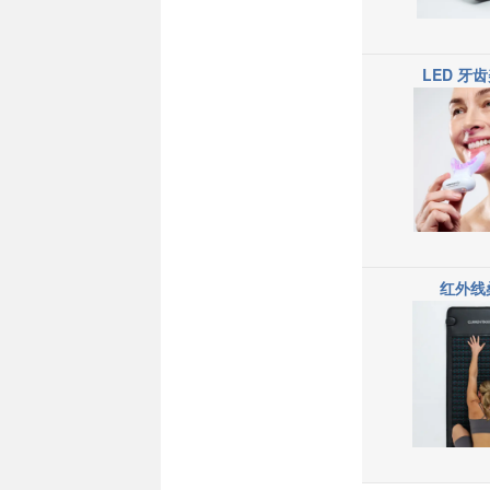
LED 牙
红外线