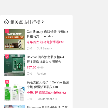
🇳🇿
新西兰
相关点击排行榜
Cult Beauty 奢牌解禁 变相6.5
折祖马龙、Le labo
今年首次 祖马龙新手霜€18
0
Cult Beauty
RéVive 回春油套装变相4.4
折！高端抗衰白女圈爆火
€57.60
€130
0
Revive
药妆党的天亮了！CeraVe 捡漏
专场 保湿洁面乳仅€10
全场7折 保湿霜50ml仅€5.63
0
Lookfantastic IT
Stylevana 日韩防晒专场 兰芝