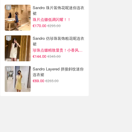
Sandro 珠片装饰花呢迷你连衣
裙
珠片点缀低调闪耀！！
€170.00
€295.00
Sandro 仿珍珠装饰粗花呢连衣
裙
珍珠点缀精致显贵！小香风氛围感拉满
€144.00
€345.00
Sandro Layered 拼接斜纹迷你
连衣裙
€69.00
€265.00