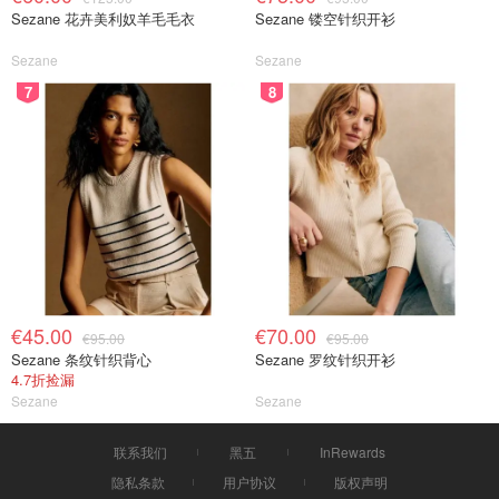
Sezane 花卉美利奴羊毛毛衣
Sezane 镂空针织开衫
Sezane
Sezane
7
8
€45.00
€70.00
€95.00
€95.00
Sezane 条纹针织背心
Sezane 罗纹针织开衫
4.7折捡漏
Sezane
Sezane
联系我们
黑五
InRewards
隐私条款
用户协议
版权声明