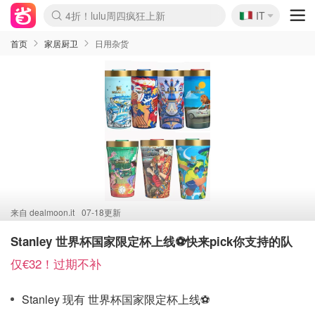
🇮🇹
4折！lulu周四疯狂上新
IT
Boticinal 夏促开抢！
速领！Stanley独家85折
Zalando 奥莱闪促！每日更新
首页
家居厨卫
日用杂货
来自
dealmoon.it
07-18更新
Stanley 世界杯国家限定杯上线⚽️快来pick你支持的队
仅€32！过期不补
Stanley 现有 世界杯国家限定杯上线⚽️