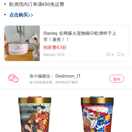
欧洲境内订单满€50免运费
点击购买>>
Stanley 全网爆火宠物碗🐶欧洲终于上
市！速抢！！
独家叠8.5折
3
0
Stanley 1913
加小编微信：
复制
每天刷刷朋友圈，精华折扣不漏掉