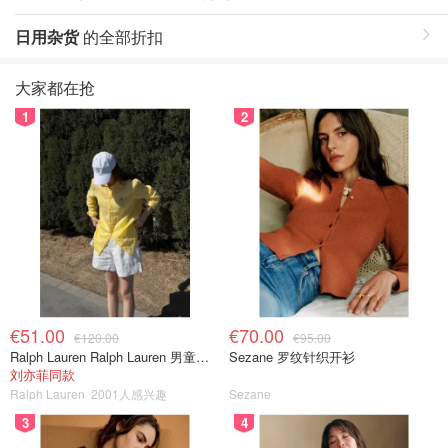
日用杂货
的全部折扣
大家都在抢
1
2
€51.00
€70.00
€120.00
€95.00
Ralph Lauren Ralph Lauren 男童亚麻衬衫
Sezane 罗纹针织开衫
刘亦菲同款
Ralph Lauren
2001人感兴趣
Sezane
3
4