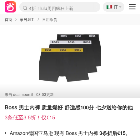
🇮🇹
4折！lulu周四疯狂上新
IT
Boticinal 夏促开抢！
速领！Stanley独家85折
Zalando 奥莱闪促！每日更新
首页
家居厨卫
日用杂货
来自
dealmoon.it
08-03更新
Boss 男士内裤 质量爆好 舒适感100分 七夕送给你的他
3条低至3.5折！仅€15
Amazon德国亚马逊 现有 Boss 男士内裤
3条折后€15
。