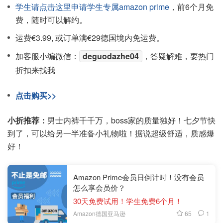
学生请点击这里申请学生专属amazon prime
，前6个月免
费，随时可以解约。
运费€3.99, 或订单满€29德国境内免运费。
加客服小编微信：
deguodazhe04
，答疑解难，要热门
折扣来找我
点击购买>>
小折推荐：
男士内裤千千万，boss家的质量独好！七夕节快
到了，可以给另一半准备小礼物啦！据说超级舒适，质感爆
好！
Amazon Prime会员日倒计时！没有会员
怎么享会员价？
30天免费试用！学生免费6个月！
65
1
Amazon德国亚马逊