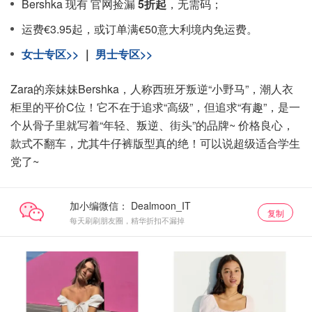
Bershka 现有 官网捡漏
5折起
，无需码；
运费€3.95起，或订单满€50意大利境内免运费。
女士专区>>
｜
男士专区>>
Zara的亲妹妹Bershka，人称西班牙叛逆“小野马”，潮人衣
柜里的平价C位！它不在于追求“高级”，但追求“有趣”，是一
个从骨子里就写着“年轻、叛逆、街头”的品牌~ 价格良心，
款式不翻车，尤其牛仔裤版型真的绝！可以说超级适合学生
党了~
加小编微信：
复制
每天刷刷朋友圈，精华折扣不漏掉