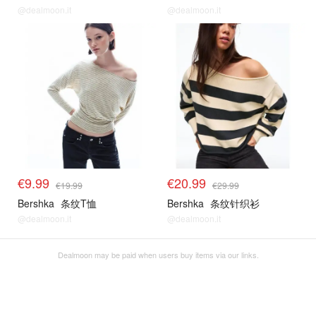
@dealmoon.it
@dealmoon.it
€9.99
€20.99
€19.99
€29.99
Bershka
条纹T恤
Bershka
条纹针织衫
@dealmoon.it
@dealmoon.it
Dealmoon may be paid when users buy items via our links.