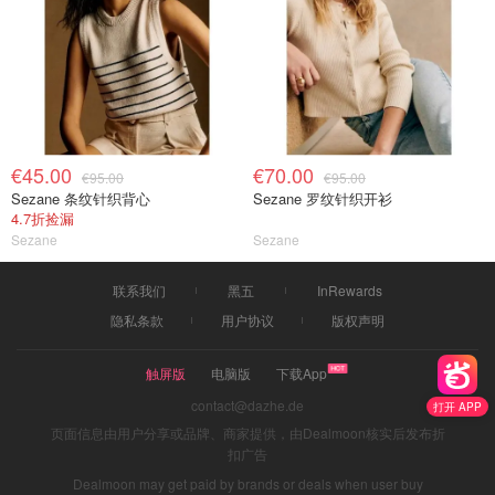
€45.00
€70.00
€95.00
€95.00
Sezane 条纹针织背心
Sezane 罗纹针织开衫
4.7折捡漏
Sezane
Sezane
联系我们
黑五
InRewards
隐私条款
用户协议
版权声明
触屏版
电脑版
下载App
contact@dazhe.de
打开 APP
页面信息由用户分享或品牌、商家提供，由Dealmoon核实后发布折
扣广告
Dealmoon may get paid by brands or deals when user buy