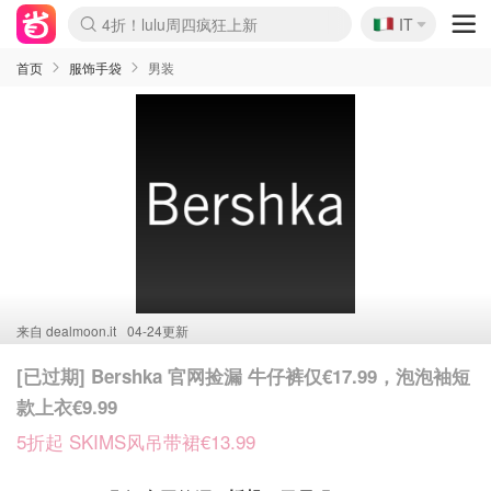
🇮🇹
4折！lulu周四疯狂上新
IT
Boticinal 夏促开抢！
速领！Stanley独家85折
Zalando 奥莱闪促！每日更新
首页
服饰手袋
男装
来自
dealmoon.it
04-24更新
[已过期] Bershka 官网捡漏 牛仔裤仅€17.99，泡泡袖短
款上衣€9.99
5折起 SKIMS风吊带裙€13.99